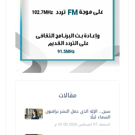
مقالات
سين… الإله الذي جعل البشر يراقبون
السماء ليلًا
الجمعة، 07 اغسطس 2026 01:00 م