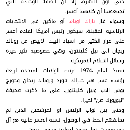
حتى لون البشرة، إلا أن الصفة الوحيدة التي
تجمعهما أن كلاهما أعسر.
وسواء فاز
باراك اوباما
أو ماكين في الانتخابات
الرئاسية المقبلة، سيكون رئيس أمريكا القادم أعسر
على غرار الكثير من اسياد البيت الابيض من رونالد
ريجان الى بيل كلينتون، وهي خصوصية تثير حيرة
وسائل الاعلام الامريكية.
فمنذ العام ،1974 عرفت الولايات المتحدة اربعة
رؤساء عسر هم جيرالد فورد ورونالد ريجان وجورج
بوش الاب وبيل كلينتون، على ما ذكرت صحيفة
"نيويورك صن" اخيرا.
وحتى بين نواب الرئيس او المرشحين الذين لم
يحالفهم الحظ في الوصول، نسبة العسر عالية مع آل
جور وروبرت دول وجون ادواردز وروس بيروت.