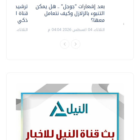
معي ..
بعد إشعارات "جوجل" .. هل يمكن
ترشيدا للمياه
التنبوء بالزلازل وكيف نتعامل
قناة السويس 
معها؟
ذكي بالطاقة
الثلاثاء، 04 اغسطس 2026 04:04 م
الثلاثاء، 14 يوليو 2026 06:11 م