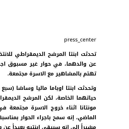
تحقيقات وحوارات
press_center
تحدثت ابنتا المرشح الديمقراطي للانتخ
عن والدهما، في حوار غير مسبوق اجر
تهتم بالمشاهير مع الاسرة مجتمعة.
موجات الطقس الساخنة.. لماذا تحدث وكيف
فيديو.. الإعلام الر
نواجهها؟
وتحديات هائلة
وتحدثت ابنتا اوباما ماليا وساشا (س
الخميس، 23 يوليو 2026 05:18 م
الخميس، 30 يوليو 2026 01:09 م
حياتهما الخاصة، لكن المرشح الديمقر
مونتانا اثناء خروج الاسرة مجتمعة ف
الماضي، إنه سمح باجراء الحوار بمناسبة
مشيراً الى انه سيبقي ابنتيه بعيداً عن و