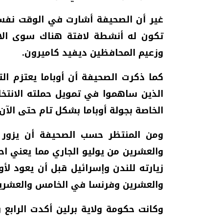
غير أن الصحيفة أشارت في الوقت نفسه
تكون له أنشطة لافتة هناك سوى الالت
وزعيم المحافظين ديفيد كاميرون.
كما ذكرت الصحيفة أن أوباما يعتزم الت
الذين ساهموا في تمويل حملته الانتخا
الخاصة بجولة أوباما بشكل تام حتى الآ
ومن المنتظر حسب الصحيفة أن يزور أو
والعشرين من يوليو الجاري مما يعني ا
زيارته للندن وإسرائيل قبل أن يعود لأور
والعشرين وفرنسا في الخامس والعشرين
وكانت حكومة ولاية برلين أكدت الرابع و