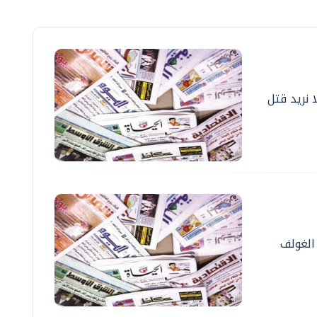
ا نريد قتل
الغولف