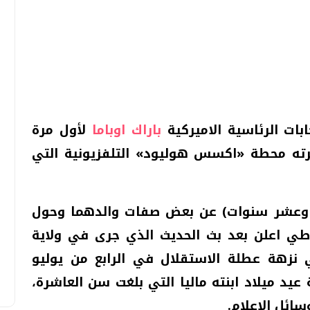
تحقيقات وحوارات
تحقيقات وحوارات
ابات الرئاسية الاميركية
باراك اوباما
لأول مرة
ته محطة «اكسس هوليود» التلفزيونية التي
قمي.. تقنيات واعدة
دليلك للتنسيق الجامعي .. تساؤلات
وإجابات
بع وعشر سنوات) عن بعض صفات والدهما وحول
السبت، 01 اغسطس 2026 10:25 ص
اطي اعلن بعد بث الحديث الذي جرى في ولاية
ي نزهة عطلة الاستقلال في الرابع من يوليو
 عيد ميلاد ابنته ماليا التي بلغت سن العاشرة،
سائل الاعلام.