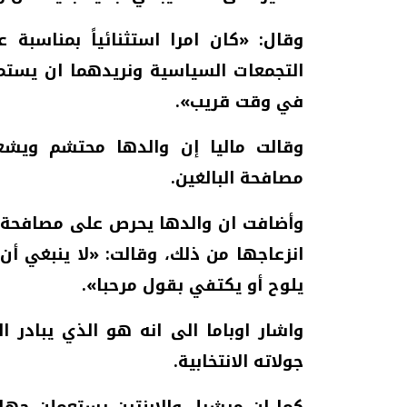
وقال: «كان امرا استثنائياً بمناسبة ع
التجمعات السياسية ونريدهما ان يستم
في وقت قريب».
وقالت ماليا إن والدها محتشم ويشعر
مصافحة البالغين.
وأضافت ان والدها يحرص على مصافحة صد
انزعاجها من ذلك، وقالت: «لا ينبغي أن
يلوح أو يكتفي بقول مرحبا».
واشار اوباما الى انه هو الذي يبادر ا
جولاته الانتخابية.
كما ان ميشيل والابنتين يستعملن جهاز