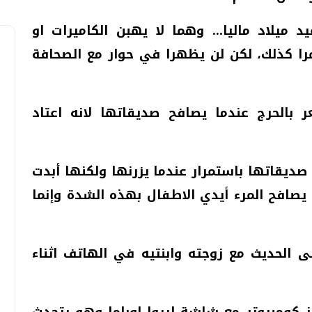
يد ميلاد ماليا... وهما لا يهبن الكاميرات او
را كذلك، لكن لن يظهرا في حوار مع الصحافة
 بالحرج عندما يصافح صديقاتها لانه اعتاد
يقاتها باستمرار عندما يزرنها ولكنها أبدت
 يصافح المرء أيدي الاطفال بهذه الشدة وإنما
لى الحديث مع زوجته وابنتيه في الهاتف اثناء
 كومبيوتر مع شاشة ليروا اوباما وهو يتحدث