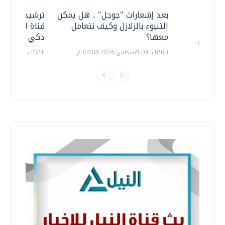
معي ..
بعد إشعارات "جوجل" .. هل يمكن
ترشيدا للمياه
التنبوء بالزلازل وكيف نتعامل
قناة السويس 
معها؟
ذكي بالطاقة
الثلاثاء، 04 اغسطس 2026 04:04 م
الثلاثاء، 14 يوليو 2026 06:11 م