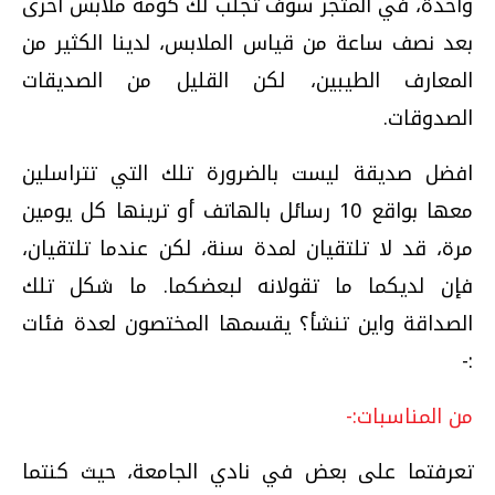
واحدة، في المتجر سوف تجلب لك كومة ملابس اخرى
بعد نصف ساعة من قياس الملابس، لدينا الكثير من
المعارف الطيبين، لكن القليل من الصديقات
الصدوقات.
افضل صديقة ليست بالضرورة تلك التي تتراسلين
معها بواقع 10 رسائل بالهاتف أو ترينها كل يومين
مرة، قد لا تلتقيان لمدة سنة، لكن عندما تلتقيان،
فإن لديكما ما تقولانه لبعضكما. ما شكل تلك
الصداقة واين تنشأ؟ يقسمها المختصون لعدة فئات
:-
من المناسبات:-
تعرفتما على بعض في نادي الجامعة، حيث كنتما