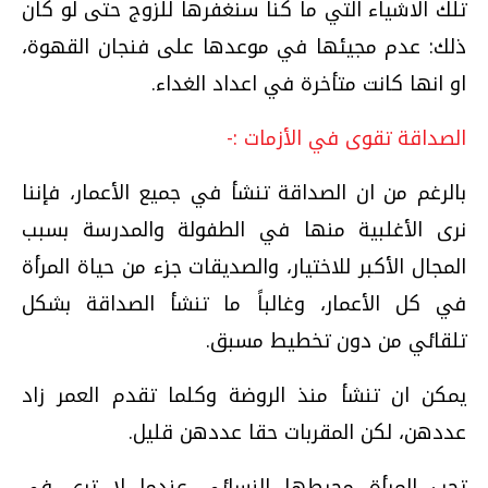
تلك الاشياء التي ما كنا سنغفرها للزوج حتى لو كان
ذلك: عدم مجيئها في موعدها على فنجان القهوة،
او انها كانت متأخرة في اعداد الغداء.
الصداقة تقوى في الأزمات :-
بالرغم من ان الصداقة تنشأ في جميع الأعمار، فإننا
نرى الأغلبية منها في الطفولة والمدرسة بسبب
المجال الأكبر للاختيار، والصديقات جزء من حياة المرأة
في كل الأعمار، وغالباً ما تنشأ الصداقة بشكل
تلقائي من دون تخطيط مسبق.
يمكن ان تنشأ منذ الروضة وكلما تقدم العمر زاد
عددهن، لكن المقربات حقا عددهن قليل.
تحب المرأة محيطها النسائي عندما لا ترى في