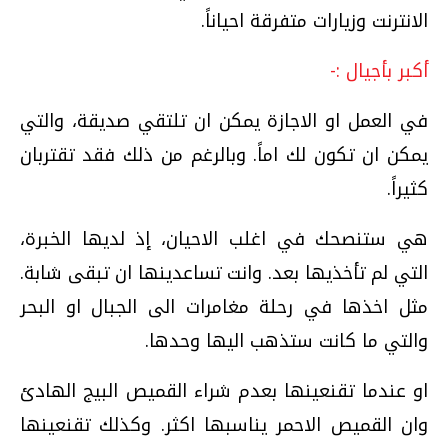
الانترنت وزيارات متفرقة احياناً.
أكبر بأجيال :-
في العمل او الاجازة يمكن ان تلتقي صديقة، والتي
يمكن ان تكون لك اماً. وبالرغم من ذلك فقد تقتربان
كثيراً.
هي ستنصحك في اغلب الاحيان، إذ لديها الخبرة،
التي لم تأخذيها بعد. وانت تساعدينها ان تبقى شابة.
مثل اخذها في رحلة مغامرات الى الجبال او البحر
والتي ما كانت ستذهب اليها وحدها.
او عندما تقنعينها بعدم شراء القميص البيج الهادئ
وان القميص الاحمر يناسبها اكثر. وكذلك تقنعينها