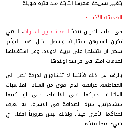
بتغيير تسريحة شعرها الثابتة منذ فترة طويلة.
الصديقة الأخت :-
في اغلب الاحيان تنشأ
الصداقة بين الاخوات
، اللاتي
تكون اعمارهن متقاربة. وافضل مثال هما التوأم.
يمكن ان تتشاجرا على تربية الاولاد، وعن استغلالها
لخدمات امها في حراسة اولادها.
بالرغم من ذلك فأنتما لا تتشاجران لدرجة تصل الى
المقاطعة. فرابطة الدم اقوى من العناد، المناسبات
العائلية تجبركما على الالتقاء، حتى لو كنتما
متشاجرتين. ميزة الصداقة في الاسرة، انه تعرف
احداكما الأخرى جيداً، ولذلك ليس ضرورياً اخفاء اي
شيء فيما بينكما.