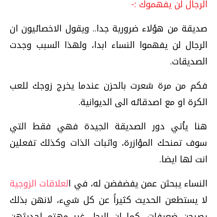
الرجال لن يفهموك :-
صديقة من هؤلاء ضرورية جدا.. ويقول الاخصائيون ان
الرجال لن يفهموا النساء ابدا، ولهذا السبب وجدت
الصديقات.
فكم من مرة شعرت بالحزن عندما يخرج زوجك للعب
الكرة او مع اصدقائه الى الديوانية.
هنا يأتي دور الصديقة الجيدة فهي فقط التي
سوف تمنحك المؤازرة، واثبات الذات وكذلك تفعلين
انت لها ايضا.
النساء يبحثن عمن يفضفضن له، في ا
لعلاقات الزوجية
لا يستطعن الحديث كثيراً عن كل شيء، لانهن بذلك
يصبحن ضعيفات، كما ان الرجل غير مهتم لحديثهن