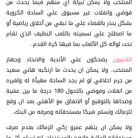
المنتخب ولا يمكن تبرئة أي منهم فيما يحدث من
فوضي وانفلات غير مسبوق علي الساحة الكروية
بشكل ينذر بالقضاء علي ما تبقي من أخلاق رياضية أو
ما اصطلح علي تسميته باللعب النظيف الذي تقام
تحت لوائه كل الألعاب بما فيها كرة القدم..
اللاعبون
يضحكون علي الأندية والاتحاد وجهاز
المنتخب.. ولا يمكن ان يحدث ما ارتكبه هاني سعيد
من جرم اخلاقي لو لم يجد الساحة مهيأة له ولغيره
من انفلات وفوضي بالتحول 180 درجة ما بين عشية
وضحاها بالتوقيع أو الاتفاق مع الأهلي بعد ان وقع
للزمالك وتسلم شيكا بمستحقاته وصرفه من البنك..
ولا يمكن ان يتهم عمرو زكي الزمالك بعدم صرف
مستحقاته المالية واتضح بالمستندات انه تسلم كل ما