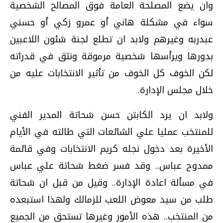
وان يضع المصلحة العامة فوق المصالح الشخصية
سواء في مشكلة هاني أو عمرو زكي أو حسني
عبدربه وغيرهم ولابد ان تطلع لجنة شئون اللاعبين
بدورها ويرأسها شخصية مرموقة ونثق في قدراته
لكن الخوف كل الخوف من تأثير الانتخابات عليه من
خلال مجلس الإدارة.
ولابد ان يرد الكابتن حسن شحاتة المدير الفني
للمنتخب عمليا علي الشائعات التي طالته في الأيام
الأخيرة بعد دخول نجله كريم الانتخابات وفي قائمة
ممدوح عباس.. وقد فسر ضغط شحاتة علي عباس
في مسألة اعادة الإدارة.. وقيل من قبل ان شحاتة
طلب من سيد معوض اللعب للزمالك ولهذا استبعده
من المنتخب.. هذه الأمور وغيرها تستحق من الجميع