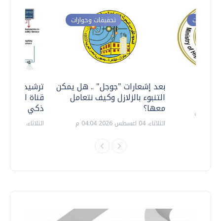
ت وحوارات
تحقيقات وحوارات
معي ..
بعد إشعارات "جوجل" .. هل يمكن
ترشيدا للمياه
التنبوء بالزلازل وكيف نتعامل
قناة السويس 
معها؟
ذكي بالطاقة
الثلاثاء، 04 اغسطس 2026 04:04 م
الثلاثاء، 14 يوليو 2026 06:11 م