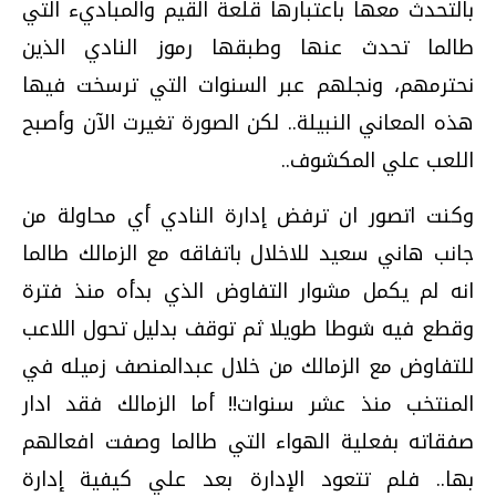
بالتحدث معها باعتبارها قلعة القيم والمباديء التي
طالما تحدث عنها وطبقها رموز النادي الذين
نحترمهم، ونجلهم عبر السنوات التي ترسخت فيها
هذه المعاني النبيلة.. لكن الصورة تغيرت الآن وأصبح
اللعب علي المكشوف..
وكنت اتصور ان ترفض إدارة النادي أي محاولة من
جانب هاني سعيد للاخلال باتفاقه مع الزمالك طالما
انه لم يكمل مشوار التفاوض الذي بدأه منذ فترة
وقطع فيه شوطا طويلا ثم توقف بدليل تحول اللاعب
للتفاوض مع الزمالك من خلال عبدالمنصف زميله في
المنتخب منذ عشر سنوات!! أما الزمالك فقد ادار
صفقاته بفعلية الهواء التي طالما وصفت افعالهم
بها.. فلم تتعود الإدارة بعد علي كيفية إدارة