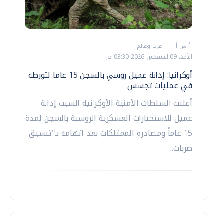
أ ش أ
عرب وعالم
الأحد، 09 اغسطس 2026 03:30 ص
أوكرانيا: إدانة عميل روسي بالسجن 15 عاما لتورطه
في عمليات تجسس
أعلنت السلطات الأمنية الأوكرانية السبت إدانة
عميل للاستخبارات العسكرية الروسية بالسجن لمدة
15 عاماً ومصادرة الممتلكات بعد اتهامه بـ"تنسيق
ضربات...