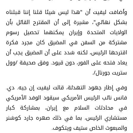
وأضافت ليفيت أن "هذا ليس شيئا قلنا إننا قبلناه
بشكل نهائي"، مشيرة إلى أن المقترح القائل بأن
الولايات المتحدة وإيران يمكنهما تحصيل رسوم
مشتركة من السفن في المضيق كان مجرد فكرة
اقترحها الرئيس، لكنه شدد على أن المضيق يجب أن
يعاد فتحه على الفور، دون قيود. وفق صحيفة /وول
ستريت جورنال/.
وفي إطار جهود التهدئة، قالت ليفيت إن جيه. دي.
فانس نائب الرئيس الأمريكي سيقود الوفد الأمريكي
في محادثات السلام مع إيران، بمشاركة كبار
مستشاري الرئيس، بما في ذلك صهره جارد كوشنر
والمبعوث الخاص ستيف ويتكوف.