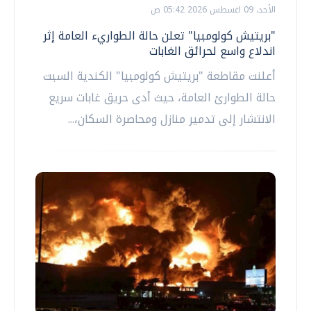
الأحد، 09 اغسطس 2026 05:42 ص
"بريتيش كولومبيا" تعلن حالة الطواريء العامة إثر
اندلاع واسع لحرائق الغابات
أعلنت مقاطعة "بريتيش كولومبيا" الكندية السبت
حالة الطوارئ العامة، حيث أدى حريق غابات سريع
الانتشار إلى تدمير منازل ومحاصرة السكان،...