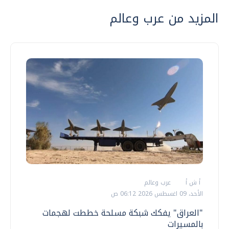
المزيد من عرب وعالم
أ ش أ
عرب وعالم
الأحد، 09 اغسطس 2026 06:12 ص
"العراق" يفكك شبكة مسلحة خططت لهجمات
بالمسيرات