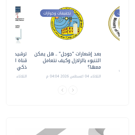
ت وحوارات
تحقيقات وحوارات
معي ..
بعد إشعارات "جوجل" .. هل يمكن
ترشيدا للمياه
التنبوء بالزلازل وكيف نتعامل
قناة السويس 
معها؟
ذكي بالطاقة
الثلاثاء، 04 اغسطس 2026 04:04 م
الثلاثاء، 14 يوليو 2026 06:11 م