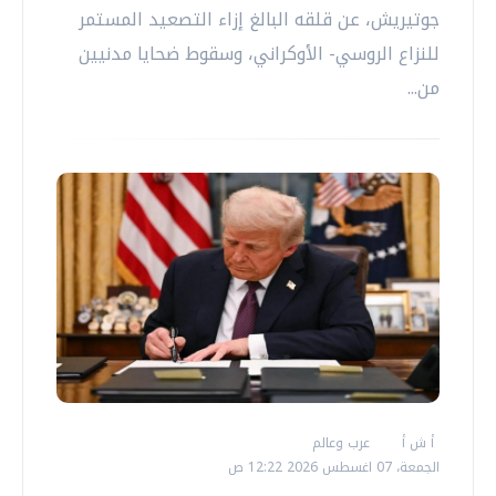
جوتيريش، عن قلقه البالغ إزاء التصعيد المستمر
للنزاع الروسي- الأوكراني، وسقوط ضحايا مدنيين
من...
أ ش أ
عرب وعالم
الجمعة، 07 اغسطس 2026 12:22 ص