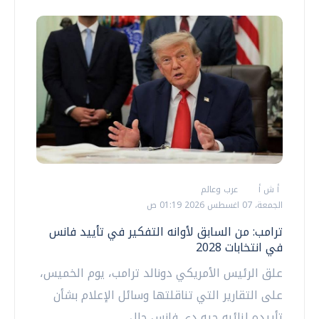
أ ش أ
عرب وعالم
الجمعة، 07 اغسطس 2026 01:19 ص
ترامب: من السابق لأوانه التفكير في تأييد فانس
في انتخابات 2028
علق الرئيس الأمريكي دونالد ترامب، يوم الخميس،
على التقارير التي تناقلتها وسائل الإعلام بشأن
تأييده لنائبه جيه دي فانس حال...