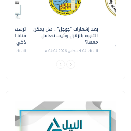
معي ..
بعد إشعارات "جوجل" .. هل يمكن
ترشيدا للمياه
التنبوء بالزلازل وكيف نتعامل
قناة السويس 
معها؟
ذكي بالطاقة
الثلاثاء، 04 اغسطس 2026 04:04 م
الثلاثاء، 14 يوليو 2026 06:11 م