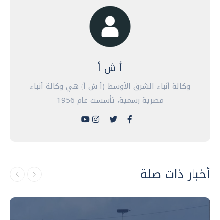
أ ش أ
وكالة أنباء الشرق الأوسط (أ ش أ) هي وكالة أنباء
مصرية رسمية، تأسست عام 1956
أخبار ذات صلة