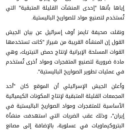
إياها بأنها "إحدى المنشآت القليلة المتبقية" التي
تُستخدم لتصنيع مواد للصواريخ الباليستية.
ونقلت صحيفة تايمز أوف إسرائيل عن بيان الجيش
القول إن المنشأة القريبة من شيراز "كانت تستخدمها
القوات المسلحة الإيرانية لإنتاج حمض النيتريك، وهي
مادة ضرورية لتصنيع المتفجرات ومواد أخرى تُستخدم
في عمليات تطوير الصواريخ الباليستية".
وأعلن الجيش الإسرائيلي أن الموقع كان "أحد
المجمعات القليلة المتبقية لإنتاج المكونات الكيميائية
الأساسية للمتفجرات ومواد الصواريخ الباليستية في
إيران"، وذلك عقب الضربات التي استهدفت منشأة
البتروكيماويات في عسلوية، بالإضافة إلى مصانع