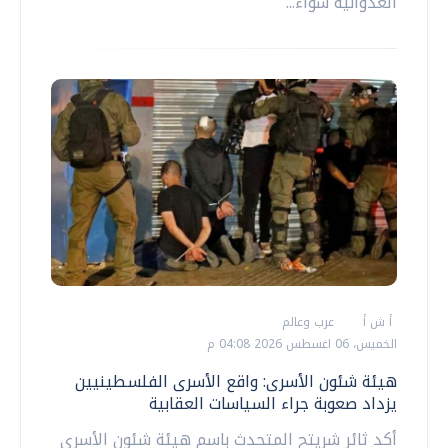
العدوانية سواء...
أ ش أ
عرب وعالم
الخميس، 06 اغسطس 2026 04:08 م
هيئة شئون الأسرى: واقع الأسرى الفلسطينيين
يزداد صعوبة جراء السياسات العقابية
أكد ثائر شريتح المتحدث باسم هيئة شئون الأسرى