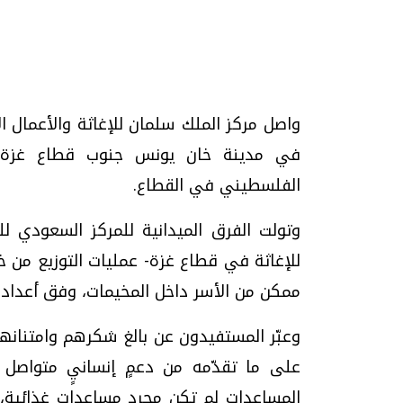
تحقيقات وحوارات
واصل مركز الملك سلمان للإغاثة والأعمال ال
في مدينة خان يونس جنوب قطاع غزة، ض
الفلسطيني في القطاع.
وتولت الفرق الميدانية للمركز السعودي لل
للإغاثة في قطاع غزة- عمليات التوزيع من 
يف
فيديو.. الإعلام الرقمي.. تقنيات واعدة
دليلك للتنسيق الجا
ممكن من الأسر داخل المخيمات، وفق أعداد ال
وتحديات هائلة
وإجابات
الخميس، 30 يوليو 2026 01:09 م
السبت، 01 اغسطس 2026 10:25 ص
وعبّر المستفيدون عن بالغ شكرهم وامتنانهم
على ما تقدّمه من دعمٍ إنسانيٍ متواصل 
المساعدات لم تكن مجرد مساعدات غذائية، 