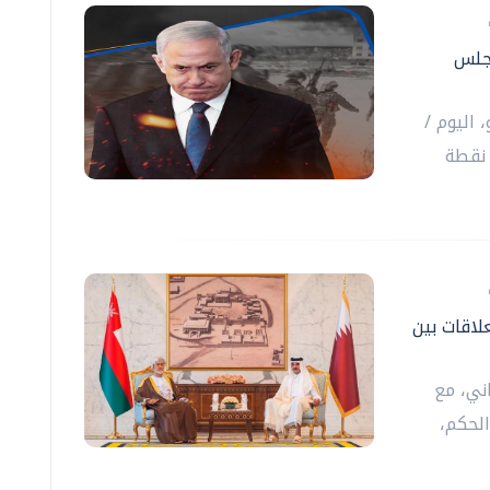
مجلس
 اليوم /
أحد/، رفض إسرائيل للوثيقة المكونة من 15 نقطة
لاقات بين
ني، مع
لحكم،