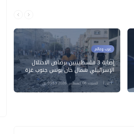
عرب وعالم
إصابة 3 فلسطينيين برصاص الاحتلال
إ
الإسرائيلي شمال خان يونس جنوب غزة
ق
أ ش أ
السبت، 08 اغسطس 2026 09:59 ص