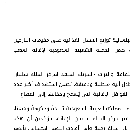
تحقيقات وحوارات
تحقيقات وحوارات
إنسانية توزيع السلال الغذائية على مخيمات النازحين
من الحملة الشعبية السعودية لإغاثة الشعب
ثقافة والتراث -الشريك المنفذ لمركز الملك سلمان
خلال آلية منظمة ودقيقة، تضمن استهداف أكبر عدد
معي .. تساؤلات
بعد إشعارات "جوجل" .. هل يمكن التنبوء
قوافل الإغاثية التي يُسمح بإدخالها إلى القطاع.
بالزلازل وكيف نتعامل معها؟
الثلاثاء، 04 اغسطس 2026 04:04 م
 للمملكة العربية السعودية قيادةً وحكومةً وشعبًا،
عبر مركز الملك سلمان للإغاثة، مؤكدين أن هذه
بل رسالة رحمة وأمل أعادت إليهم الإحساس بأنهم