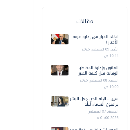
مقالات
اتخاذ القرار في إدارة غرفة
الأخبار !
الأحد، 09 اغسطس 2026
10:44 ص
القانون وإدارة المخاطر:
الوقاية قبل كلفة الضرر
السبت، 08 اغسطس 2026
10:00 ص
سين… الإله الذي جعل البشر
يراقبون السماء ليلًا
الجمعة، 07 اغسطس
2026 01:00 م
المصريات بالخارج... قوة مصر