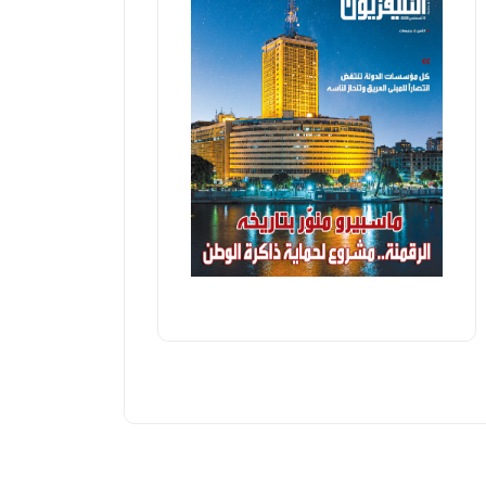
عرب وعالم
عرب وعالم
استشهاد 4 فلسطينيين في غارة
وصول قاف
سرائيلية على منزل بدير البلح وسط
لقطاع غز
طاع غزة
للإغاثة
أ ش أ
الأربعاء، 15 يوليو 2026 10:56 ص
فيصل زكي