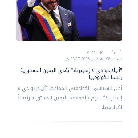
أ ش أ
عرب وعالم
السبت، 08 اغسطس 2026 08:37 ص
"أبيلاردو دي لا إسبيريلا" يؤدي اليمين الدستورية
رئيسا لـكولومبيا
أدى السياسي الكولومبي المحافظ "أبيلاردو دي لا
إسبيريلا" ، يوم /الجمعة/، اليمين الدستورية رئيساً
لكولومبيا.