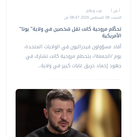
أ ش أ
عرب وعالم
السبت، 08 اغسطس 2026 08:47 ص
تحطّم مروحية كانت تقل شخصين في ولاية" يوتا"
الأمريكية
أفاد مسؤولون فيدراليون في الولايات المتحدة،
يوم /الجمعة/، بتحطم مروحية كانت تشارك في
جهود إخماد حريق غابات كبير في ولاية...