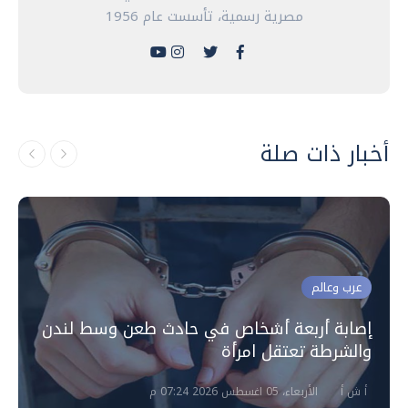
مصرية رسمية، تأسست عام 1956
أخبار ذات صلة
عرب وعالم
إصابة أربعة أشخاص في حادث طعن وسط لندن
والشرطة تعتقل امرأة
أ ش أ
الأربعاء، 05 اغسطس 2026 07:24 م