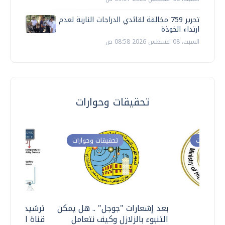
تحرير 759 مخالفة لقائدي الدراجات النارية لعدم
ارتداء الخوذة
السبت، 08 اغسطس 2026 08:58 ص
تحقيقات وحوارات
ت وحوارات
تحقيقات وحوارات
معي ..
بعد إشعارات "جوجل" .. هل يمكن
ترشيدا للمياه
التنبوء بالزلازل وكيف نتعامل
قناة السويس 