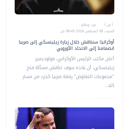
أ ش أ
عرب وعالم
السبت، 08 اغسطس 2026 08:43 ص
أوكرانيا: سنناقش خلال زيارة زيلينسكي إلى صربيا
انضمامنا إلى الاتحاد الأوروبي
أعلن مكتب الرئيس الأوكراني، فولوديمير
زيلينسكي، أن بلاده سوف تناقش مسألة فتح
"مجموعات التفاوض" رفقة صربيا كجزء من مسار
كلا...