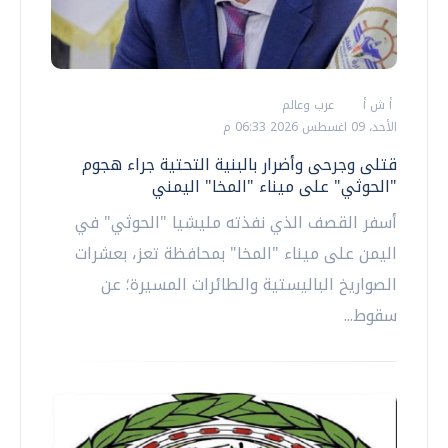
أ ش أ
عرب وعالم
الأحد، 09 اغسطس 2026 06:33 م
قتلى وجرحى وأضرار بالبنية التحتية جراء هجوم
"الحوثي" على ميناء "المخا" اليمني
أسفر القصف الذي نفذته مليشيا "الحوثي" في
اليمن على ميناء "المخا" بمحافظة تعز، بعشرات
الصواريخ الباليستية والطائرات المسيرة؛ عن
سقوط...