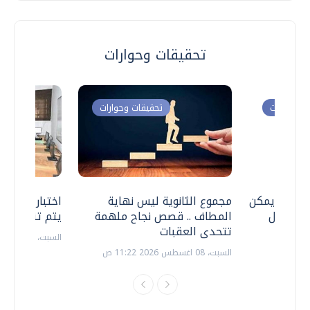
تحقيقات وحوارات
ت وحوارات
تحقيقات وحوارات
 .. هل يمكن
مجموع الثانوية ليس نهاية
اختبارات القد
ف نتعامل
المطاف .. قصص نجاح ملهمة
يتم تنظيمها 
تتحدى العقبات
السبت، 18 يوليو 2026 09:22 ص
السبت، 08 اغسطس 2026 11:22 ص