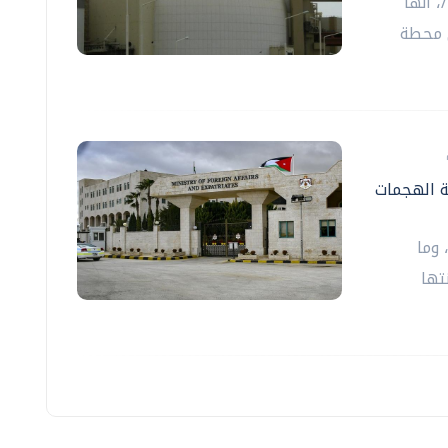
، أنها
ي محطة
ة الهجمات
 وما
تها