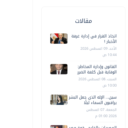
مقالات
اتخاذ القرار في إدارة غرفة
الأخبار !
الأحد، 09 اغسطس 2026
10:44 ص
القانون وإدارة المخاطر:
الوقاية قبل كلفة الضرر
السبت، 08 اغسطس 2026
10:00 ص
سين… الإله الذي جعل البشر
يراقبون السماء ليلًا
الجمعة، 07 اغسطس
2026 01:00 م
المصريات بالخارج... قوة مصر