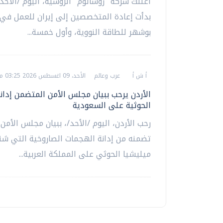
أعلنت شركة "روساتوم" الروسية، اليوم /الأحد/
بدأت إعادة المتخصصين إلى إيران للعمل ف
بوشهر للطاقة النووية، وأول خمسة...
أ ش أ
عرب وعالم
الأحد، 09 اغسطس 2026 03:25 م
الأردن يرحب ببيان مجلس الأمن المتضمن إدان
الحوثية على السعودية
رحب الأردن، اليوم /الأحد/، ببيان مجلس الأمن،
تضمنه من إدانة الهجمات الصاروخية التي شن
ميليشيا الحوثي على المملكة العربية...