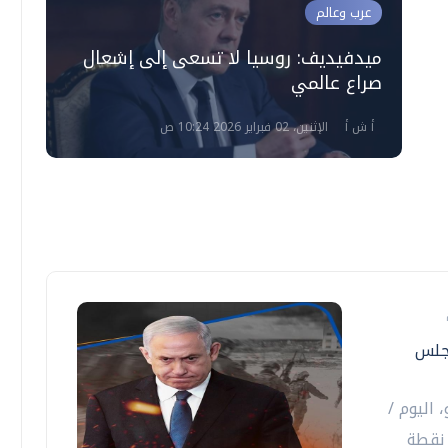
عرب وعالم
ميدفيديف: روسيا لا تسعى إلى إشعال
صراع عالمي
أ ش أ
الإثنين، 02 فبراير 2026 10:24 ص
مجلس
 اليوم /
أحد/، رفض إسرائيل للوثيقة المكونة من 15 نقطة