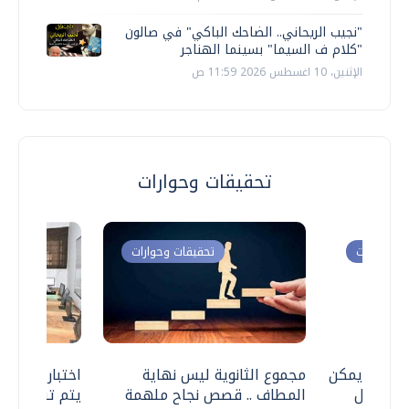
"نجيب الريحاني.. الضاحك الباكي" في صالون
"كلام ف السيما" بسينما الهناجر
الإثنين، 10 اغسطس 2026 11:59 ص
تحقيقات وحوارات
ت وحوارات
تحقيقات وحوارات
 .. هل يمكن
مجموع الثانوية ليس نهاية
اختبارات القد
ف نتعامل
المطاف .. قصص نجاح ملهمة
يتم تنظيمها 