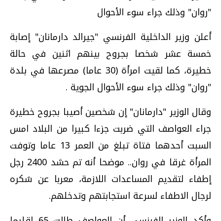
"روان" وذلك جراء سوء الأحوال
أعلن وزير الداخلية الفرنسي "جيرالد دارمانان" إصابة
خمسة عشر شخصا بجروح بينهم اثنين في حالة
خطيرة، كما لقيت امرأة (30 عاما) مصرعها في بلدة
"روان" وذلك جراء سوء الأحوال الجوية .
وقال الوزير "دارمانان" إن شخصين أصيبا بجروح خطيرة
جراء العواصف التي ضربت جزءا كبيرا من البلاد امس
السبت أحدهما فتاة تبلغ من العمر 13 عاما وتوفت
المرأة غرقا في روان.. موضحا أنه تم حشد 2400 رجل
إطفاء لتقديم المساعدات اللازمة، معربا عن شكره
لرجال الاطفاء لسرعة استجابتهم وتدخلهم.
وأكد الوزير الفرنسي أن العواصف طالت 65 إقليما