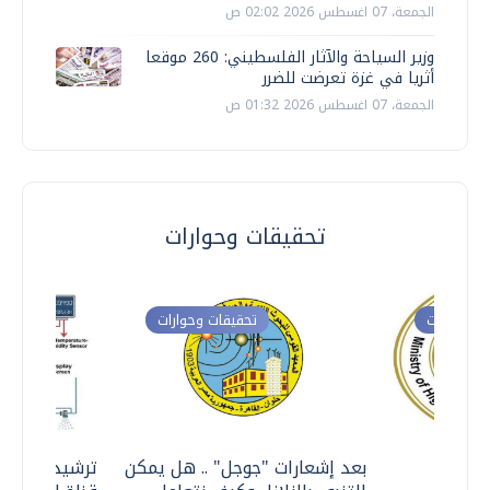
الجمعة، 07 اغسطس 2026 02:02 ص
وزير السياحة والآثار الفلسطيني: 260 موقعا
أثريا في غزة تعرضت للضرر
الجمعة، 07 اغسطس 2026 01:32 ص
تحقيقات وحوارات
ت وحوارات
تحقيقات وحوارات
معي ..
بعد إشعارات "جوجل" .. هل يمكن
ترشيدا للمياه