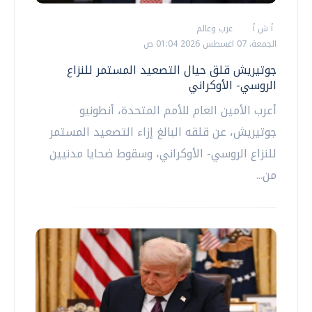
أ ش أ
عرب وعالم
الجمعة، 07 اغسطس 2026 01:04 ص
جوتيريش قلق حيال التصعيد المستمر للنزاع
الروسي- الأوكراني
أعرب الأمين العام للأمم المتحدة، أنطونيو
جوتيريش، عن قلقه البالغ إزاء التصعيد المستمر
للنزاع الروسي- الأوكراني، وسقوط ضحايا مدنيين
من...