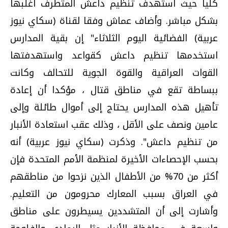
كليا حيث استهدف تنظيم داعش المتطرف أغلبها
بشكل مباشر. وأضاف عماش وفقا لقناة (سكاي نيوز
عربية) الفضائية اليوم الثلاثاء" إن بقية المدارس
استخدمها تنظيم داعش كقواعد واستهدفتها
القوات العراقية والقوة الجوية للتحالف وكانت
ببساطة تقع في مناطق قتال ، مؤكدا أن إعادة
تأهيل هذه المدارس يحتاج إلى أموال طائلة وإلى
عامين ونصف على الأقل ، وذلك عقب استعادة الأنبار
من تنظيم داعش". وذكرت (سكاي نيوز عربية) أنه
بحسب الإحصاءات الأخيرة لمنظمة الأمم المتحدة فإن
أكثر من 70% من الأطفال الذين نزحوا من مناطقهم
في العراق بسبب المعارك محرومون من التعليم.
وأشارت إلى أن المتشددين يسيطرون على مناطق