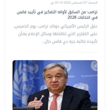
الجمعة، 07 اغسطس 2026 01:19 ص
ترامب: من السابق لأوانه التفكير في تأييد فانس
في انتخابات 2028
علق الرئيس الأمريكي دونالد ترامب، يوم الخميس،
على التقارير التي تناقلتها وسائل الإعلام بشأن
تأييده لنائبه جيه دي فانس حال...