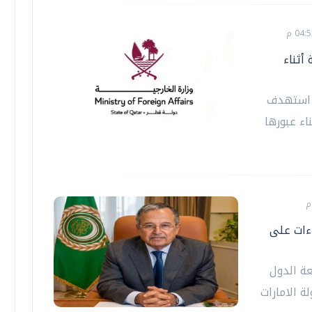
أثناء
ي استهدف
اء عبورها
ءات على
عة الدول
ة الامارات