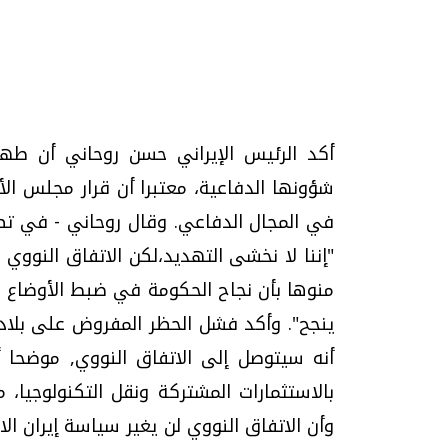
تحقيقات وحوارات
أكد الرئيس الإيراني حسن روحاني أن طه
في المجال الدفاعي. وقال روحاني - في تصريح 
"إننا لا نخشى التهديد،لكن الاتفاق النووي
منوها بأن نجاح الحكومة في ضبط الأوضاع ا
يف
فيديو.. الإعلام الرقمي.. تقنيات واعدة
دليلك للتنسيق الجا
وتحديات هائلة
وإجابات
ينجح". وأكد فشل الحظر المفروض على بلاده
الخميس، 30 يوليو 2026 01:09 م
السبت، 01 اغسطس 2026 10:25 ص
أنه سيتوصل إلى الاتفاق النووي, موضحا أ
بالاستثمارات المشتركة ونقل التكنولوجيا، 
وأن الاتفاق النووي لن يغير سياسة إيران ا