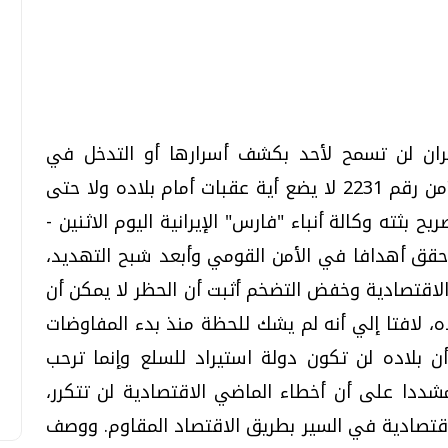
تحقيقات وحوارات
تحقيقات وحوارات
ران لن تسمح لأحد بكشف أسرارها أو التدخل في
شؤونها الدفاعية، معتبرا أن قرار مجلس الأمن رقم 2231 لا يضع أية عقبات أمام بلاده ولا حتى
بثته وكالة أنباء "فارس" الإيرانية اليوم الاثنين -
 حقق أهدافا في الأمن القومي وأبعد شبح التهديد،
لاقتصادية وخفض التضخم أثبت أن الحظر لا يمكن أن
معي .. تساؤلات
بعد إشعارات "جوجل" .. هل يمكن التنبوء
بالزلازل وكيف نتعامل معها؟
، لافتا إلي أنه لم يشك للحظة منذ بدء المفاوضات
الثلاثاء، 04 اغسطس 2026 04:04 م
ن بلاده لن تكون دولة استيراد للسلع وإنما ترحب
مشددا على أن أخطاء الماضي الاقتصادية لن تتكرر،
لاقتصادية في السير بطريق الاقتصاد المقاوم. ووصف