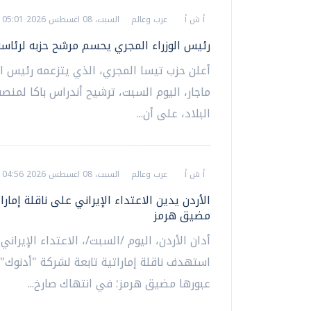
أ ش أ
عرب وعالم
السبت، 08 اغسطس 2026 05:01 م
رئيس الوزراء المجري يحسم مرشح حزبه لرئاسة 
أعلن حزب تيسا المجري، الذي يتزعمه رئيس الو
ماجار، اليوم السبت، ترشيح أندراس باكا لمن
البلاد، على أن...
أ ش أ
عرب وعالم
السبت، 08 اغسطس 2026 04:56 م
الأردن يدين الاعتداء الإيراني على ناقلة إمار
مضيق هرمز
أدان الأردن، اليوم /السبت/، الاعتداء الإيراني
استهدف ناقلة إماراتية تابعة لشركة "أدنوك" أ
عبورها مضيق هرمز؛ في انتهاك صارخ...