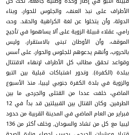
قبيلة التبو في إطار وحدة وطنية جامعة، تحث كل
الأطراف على نبذ العنف، والجلوس للحوار، وبناء
الدولة، وأن يتخلوا عن لغة الكراهية والحقد. وحث
رامي، عقلاء قبيلة الزوية على ألا يساهموا في تأجيج
الموقف، وأن الأوطان تبنى بالاستقرار، وليس
بالحروب، وأنهم يدعوهم للجلوس والحوار، على أسس
وقواعد تحقق مطالب كل الأطراف لإنهاء الاقتتال
ببلدة (الكفرة). وتدور اشتباكات قبلية بين التبو
والزوية في بلدة الكفرة جنوبي ليبيا، منذ الأسبوع
الماضي، خلفت عددا من القتلى والجرحى ما بين
الطرفين. وكان القتال بين القبيلتين قد بدأ في 12
فبراير من العام الماضي في المدينة القربية من حدود
ليبيا مع كل من تشاد والسودان, وخلف أكثر من 136
قتيلا وعشرات الجرحى، بحسب إحصاء وزارة الصحة