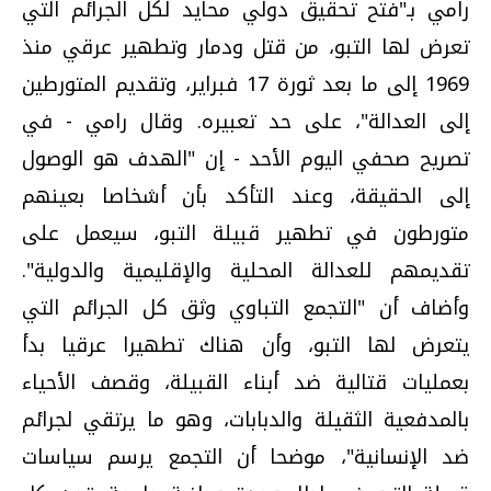
رامي بـ"فتح تحقيق دولي محايد لكل الجرائم التي
تعرض لها التبو، من قتل ودمار وتطهير عرقي منذ
1969 إلى ما بعد ثورة 17 فبراير، وتقديم المتورطين
إلى العدالة"، على حد تعبيره. وقال رامي - في
تصريح صحفي اليوم الأحد - إن "الهدف هو الوصول
إلى الحقيقة، وعند التأكد بأن أشخاصا بعينهم
متورطون في تطهير قبيلة التبو، سيعمل على
تقديمهم للعدالة المحلية والإقليمية والدولية".
وأضاف أن "التجمع التباوي وثق كل الجرائم التي
يتعرض لها التبو، وأن هناك تطهيرا عرقيا بدأ
بعمليات قتالية ضد أبناء القبيلة، وقصف الأحياء
بالمدفعية الثقيلة والدبابات، وهو ما يرتقي لجرائم
ضد الإنسانية"، موضحا أن التجمع يرسم سياسات