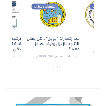
ت وحوارات
تحقيقات وحوارات
معي ..
بعد إشعارات "جوجل" .. هل يمكن
ترشيدا للمياه
التنبوء بالزلازل وكيف نتعامل
قناة السويس 
معها؟
ذكي بالطاقة
الثلاثاء، 04 اغسطس 2026 04:04 م
الثلاثاء، 14 يوليو 2026 06:11 م