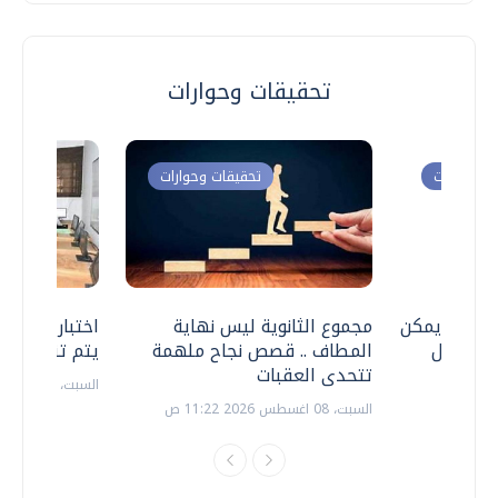
تحقيقات وحوارات
ت وحوارات
تحقيقات وحوارات
 .. هل يمكن
مجموع الثانوية ليس نهاية
اختبارات القد
ف نتعامل
المطاف .. قصص نجاح ملهمة
يتم تنظيمها 
تتحدى العقبات
السبت، 18 يوليو 2026 09:22 ص
السبت، 08 اغسطس 2026 11:22 ص