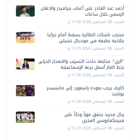
أحمد عبد القادر على أعتاب بيراميدز والاعلان
الرسمي خلال ساعات
السبت، 08 اغسطس 2026 11:43 م
منتخب ناشئات الطائرة يسقط أمام تركيا
بثلاثية نظيفة في مونديال تشيلي
السبت، 08 اغسطس 2026 11:39 م
"الري": متابعة حادث التسريب والانفجار الجزئي
بخط الغاز أسفل ترعة الإسماعيلية
السبت، 08 اغسطس 2026 11:38 م
كاريك يرحب بعودة راشفورد إلى مانشستر
يونايتد
السبت، 08 اغسطس 2026 11:36 م
ريال مدريد يحقق فوزاً وديّاً على
فيرينكفاروسي المجري
السبت، 08 اغسطس 2026 11:29 م