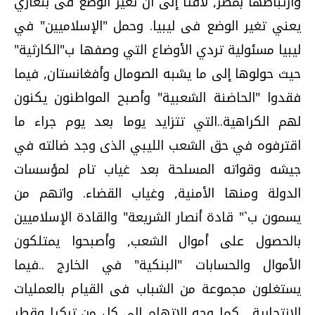
وارتباطها بمصر, لافتا إلى أن تغير الوضع فى بنغازي
يعني تغير الوضع فى ليبيا. وحمل "الإسلاميين" في
ليبيا مسئولية تردي الأوضاع التي وصفها ب"الكارثية"
حيث حولوها إلى ما يشبه الصومال وأفغانستان, فيما
فقدوا "الحاضنة الشعبية" وأصبح المواطنون يكنون
لهم الكراهية..التي تتزايد يوما بعد يوم جراء ما
اقترفوه في حق الشعب الليبي الذى وجد ضالته في
جيشه وقواته المسلحة بعد غياب تام لمؤسسات
الدولة ومنها الأمنية, وغياب القضاء. واتهم من
يسمون ب`" قادة أنصار الشريعة" والقادة الإسلاميين
بالحصول على أموال الشعب, وأصبحوا يمتلكون
الأموال والحسابات "البنكية" في الخارج ..فيما
يستغلون مجموعة من الشباب فى القيام بالعمليات
الانتحارية . كما وجه الاتهام إلى كل من تركيا وقطر