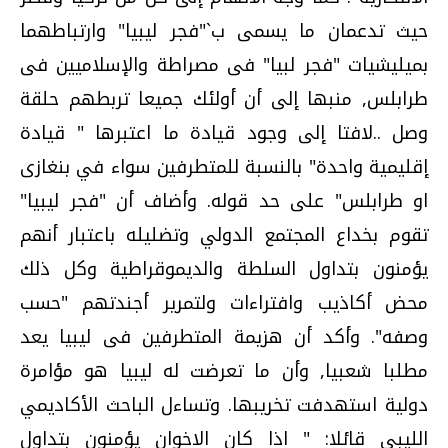
حيث تدعمان ما يسمى ب`"فجر ليبيا" وارتباطهما
بميليشيات "فجر لبيا" فى مصراطة والإسلاميين فى
طرابلس, منبها إلى أن أولئك جميعا تربطهم حلقة
وصل ..لافتا إلى وجود قيادة ما اعتبرها " قيادة
إقليمية واحدة" بالنسبة للمتطرفين سواء في بنغازى
او طرابلس" على حد قوله. وأضاف أن "فجر ليبيا"
تقوم بخداع المجتمع الدولي وتضليله باعتبار أنهم
يؤمنون بتداول السلطة والديموقراطية وكل ذلك
محض أكاذيب وافتراءات ولتمرير أجندتهم "حسب
وصفه". وأكد أن هزيمة المتطرفين فى ليبيا يعد
مطلبا شعبيا, وأن ما تعرضت له ليبيا هو مؤامرة
دولية استهدفت تخريبها. وتساءل الباحث الأكاديمي
الليبي قائلا: " اذا كان الاخوان يؤمنون بتداول