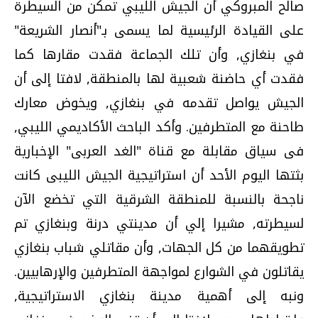
صالح المبروكي أن الجيش الليبي تمكن من السيطرة
على القيادة الرئيسية لما يسمى بـ"أنصار الشريعة"
في بنغازي, وأن تلك الجماعة فقدت مقارها كما
فقدت أي حاضنة شعبية لها بالمنطقة, لافتا إلى أن
الجيش يواصل تقدمه في بنغازي, ويخوض معارك
طاحنة مع المتطرفين. وأكد الباحث الأكاديمي الليبي,
فى سياق مقابلة مع قناة "الغد العربى" الإخبارية
بثتها اليوم الأحد أن استراتيجية الجيش الليبى كانت
ناجحة بالنسبة للمنطقة الشرقية التي تخضع الآن
لسيطرته, مشيرا إلي أن مدينتي درنة وبنغازي تم
تطويقهما من كل الجهات, وأن مقاتلي شباب بنغازي
يقاتلون في الشوارع لمواجهة المتطرفين والإرهابيين.
ونبه إلى أهمية مدينة بنغازي الاستراتيجية,