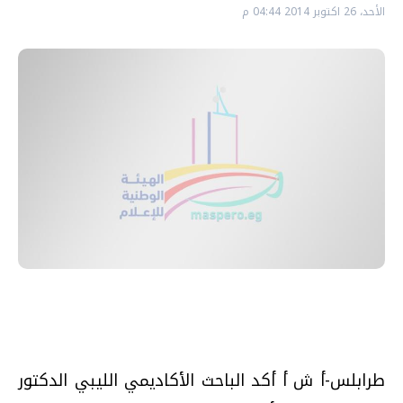
الأحد، 26 اكتوبر 2014 04:44 م
طرابلس-أ ش أ أكد الباحث الأكاديمي الليبي الدكتور