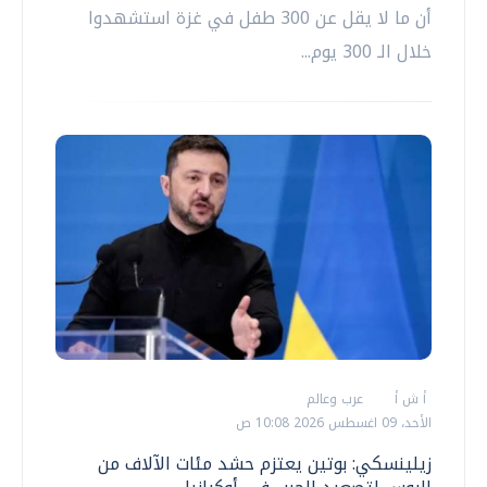
أن ما لا يقل عن 300 طفل في غزة استشهدوا
خلال الـ 300 يوم...
أ ش أ
عرب وعالم
الأحد، 09 اغسطس 2026 10:08 ص
زيلينسكي: بوتين يعتزم حشد مئات الآلاف من