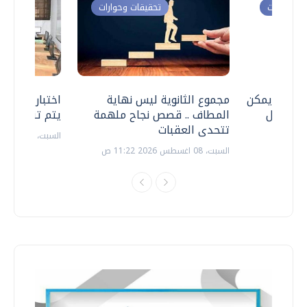
ت وحوارات
تحقيقات وحوارات
 .. هل يمكن
مجموع الثانوية ليس نهاية
اختبارات القد
ف نتعامل
المطاف .. قصص نجاح ملهمة
يتم تنظيمها 
تتحدى العقبات
السبت، 18 يوليو 2026 09:22 ص
السبت، 08 اغسطس 2026 11:22 ص