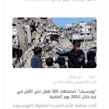
أ ش أ
عرب وعالم
الأحد، 09 اغسطس 2026 10:13 ص
"يونيسيف": استشهاد 300 طفل على الأقل في
غزة خلال الـ300 يوم الماضية
أكدت منظمة الأمم المتحدة للطفولة (اليونيسيف)