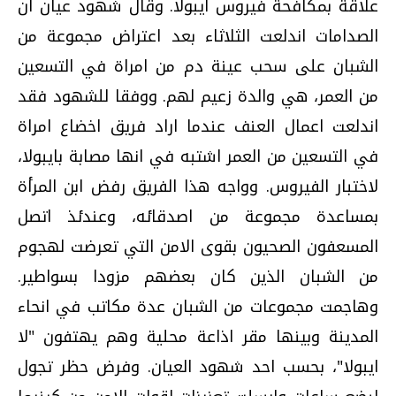
علاقة بمكافحة فيروس ايبولا. وقال شهود عيان ان
الصدامات اندلعت الثلاثاء بعد اعتراض مجموعة من
الشبان على سحب عينة دم من امراة في التسعين
من العمر، هي والدة زعيم لهم. ووفقا للشهود فقد
اندلعت اعمال العنف عندما اراد فريق اخضاع امراة
في التسعين من العمر اشتبه في انها مصابة بايبولا،
لاختبار الفيروس. وواجه هذا الفريق رفض ابن المرأة
بمساعدة مجموعة من اصدقائه، وعندئذ اتصل
المسعفون الصحيون بقوى الامن التي تعرضت لهجوم
من الشبان الذين كان بعضهم مزودا بسواطير.
وهاجمت مجموعات من الشبان عدة مكاتب في انحاء
المدينة وبينها مقر اذاعة محلية وهم يهتفون "لا
ايبولا"، بحسب احد شهود العيان. وفرض حظر تجول