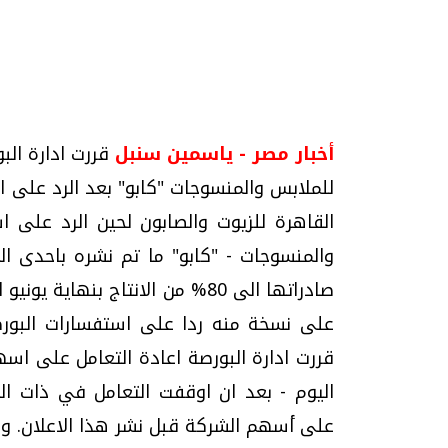
تحقيقات وحوارات
أخبار مصر - ياسمين سنبل
قررت ادارة الب
للملابس والمنسوجات "كابو" بعد الرد على 
القاهرة للزيوت والصابون لحين الرد على 
والمنسوجات - "كابو" ما تم نشره باحدى ال
صادراتها الى 80% من الانتاج بن
موجات الطقس الساخنة.. لماذا تحدث وكيف
فيديو.. الإعلام الر
نواجهها؟
وتحديات هائلة
على نسخة منه ردا على استفسارات البورصة
الخميس، 23 يوليو 2026 05:18 م
الخميس، 30 يوليو 2026 01:09 م
اليوم - بعد ان اوقفت التعامل في ذات ا
على أسهم الشركة قبل نشر هذا الاعلان. وع