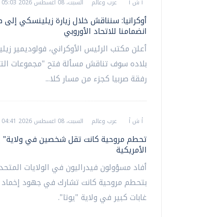
أ ش أ
عرب وعالم
السبت، 08 اغسطس 2026 05:03 ص
أوكرانيا: سنناقش خلال زيارة زيلينسكي إلى ص
انضمامنا للاتحاد الأوروبي
أعلن مكتب الرئيس الأوكراني، فولوديمير زيل
بلاده سوف تناقش مسألة فتح "مجموعات الت
رفقة صربيا كجزء من مسار كلا...
أ ش أ
عرب وعالم
السبت، 08 اغسطس 2026 04:41 ص
تحطم مروحية كانت تقل شخصين في ولاية" يو
الأمريكية
أفاد مسؤولون فيدراليون في الولايات المتحد
بتحطم مروحية كانت تشارك في جهود إخماد 
غابات كبير في ولاية "يوتا".