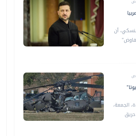
ربيا
ينسكي، أن
فاوض"
تا"
ة، الجمعة،
حريق