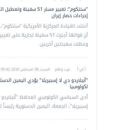
"سنتكوم": تغيير مسار 51 سفينة و
إجراءات حصار إيران
أعلنت القيادة المركزية الأمريكية "سنتكوم"، 
أن قواتها أجبرت 51 سفينة تجارية على 
وعطلت سفينتين أخريين.
أ ش أ
عرب وعالم
السبت، 08 اغسطس 2026 05:42 ص
"أبيلاردو دي لا إسبيريلا" يؤدي اليمين الدست
لكولومبيا
أدى السياسي الكولومبي المحافظ "أبيلاردو 
إسبيريلا"، الجمعة، اليمين الدستورية رئيساً لك