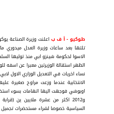
تحقيقات وحوارات
طوكيو - أ ف ب
اعلنت وزيرة الصناعة يوكو
تلتها بعد ساعات وزيرة العدل ميدوري مات
الظهر استقالة الوزيرتين معبرا عن اسفه للو
موجات الطقس الساخنة.. لماذا تحدث وكيف
فيديو.. الإعلام الر
نواجهها؟
وتحديات هائلة
الانتخابية عندما وزعت مراوح صغيرة عليه
الخميس، 23 يوليو 2026 05:18 م
الخميس، 30 يوليو 2026 01:09 م
السياسية خصوصا لشراء مستحضرات تجميل م