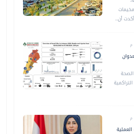
،
مخيمات
دت أن...
عدوان
 الصحة
التراكمية
العملية