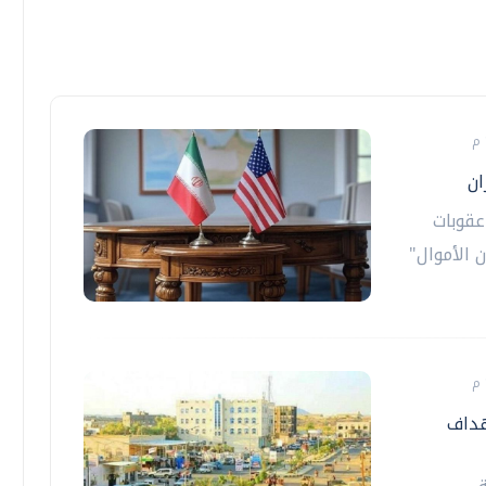
ان
عقوبات
 الأموال"
هداف