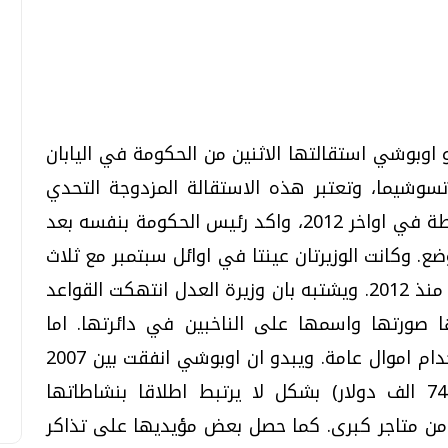
تحقيقات وحوارات
تحقيقات وحوارات
 اوبوشي استقالتها الاثنين من الحكومة في اليابان
سوشيما، وتعتبر هذه الاستقالة المزدوجة التحدي
الاسوا لحكومة شينزو ابي منذ توليها السلطة في اواخر 2012، واكد رئيس الحكومة بنفسه بعد
ضع. وكانت الوزيرتان عينتا في اوائل سبتمبر مع ثلاث
قمي.. تقنيات واعدة
دليلك للتنسيق الجامعي .. تساؤلات
نساء اخريات في التعديل الوزاري الاول لابي منذ 2012. ويشتبه بان وزيرة العدل انتهكت القواعد
وإجابات
ا صورتها واسمها على الناخبين في دائرتها. اما
السبت، 01 اغسطس 2026 10:25 ص
اوبوشي فوجهت اليها اتهامات بسوء استخدام اموال عامة. ويبدو ان اوبوشي انفقت بين 2007
و2012 اكثر من عشرة ملايين ين (قرابة 74 الف دولار) بشكل لا يرتبط اطلاقا بنشاطاتها
ن متاجر كبرى. كما حصل بعض مؤيديها على تذاكر