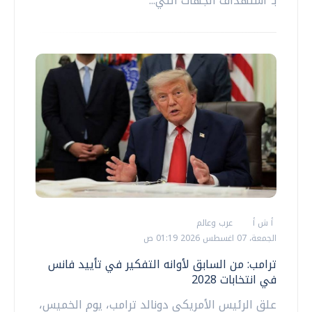
بـ"استهداف الجهات التي...
أ ش أ
عرب وعالم
الجمعة، 07 اغسطس 2026 01:19 ص
ترامب: من السابق لأوانه التفكير في تأييد فانس
في انتخابات 2028
علق الرئيس الأمريكي دونالد ترامب، يوم الخميس،