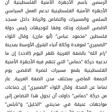
الرسمي باسم الأجهزة الأمنية الفلسطينية أن
الأجهزة الأمنية الفلسطينية تدعم العمل السياسي
السلمي والمسيرات والتضامن والرباط داخل مسجد
الاقصى المبارك وذلك وفقا لتوجيهات رئيس دولة
فلسطين "محمود عباس" (أبو مازن). وقال اللواء
"الضميري" لموفدة وكالة أنباء الشرق الأوسط بمدينة
"رام الله" بالضفة الغربية ظهر اليوم (الاحد) إن ما
تدعيه حركة "حماس" التي تتهم فيه الأجهزة الأمنية
الفلسطينية بقمع مسيرات لنصرة الاقصى يوم
الجمعة الماضي بمختلف مدن الضفة الغربية, عار
تماما عن الصحة. وقال اللواء "الضميري" إن جماعات
من حركة "حماس" حاولت أن تحول هذا التضامن إلى
مواجهات عنيفة في مدينتي "الخليل" و"نابلس"