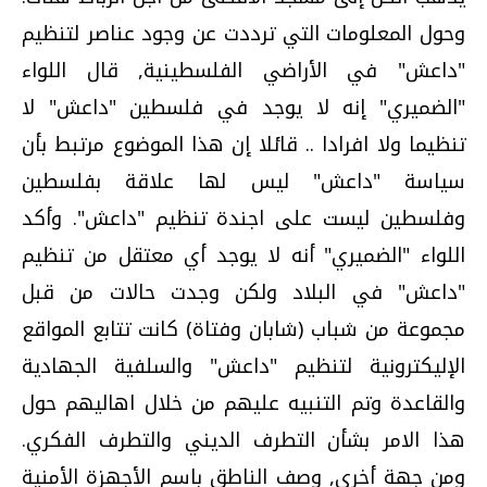
وحول المعلومات التي ترددت عن وجود عناصر لتنظيم
"داعش" في الأراضي الفلسطينية, قال اللواء
"الضميري" إنه لا يوجد في فلسطين "داعش" لا
تنظيما ولا افرادا .. قائلا إن هذا الموضوع مرتبط بأن
سياسة "داعش" ليس لها علاقة بفلسطين
وفلسطين ليست على اجندة تنظيم "داعش". وأكد
اللواء "الضميري" أنه لا يوجد أي معتقل من تنظيم
"داعش" في البلاد ولكن وجدت حالات من قبل
مجموعة من شباب (شابان وفتاة) كانت تتابع المواقع
الإليكترونية لتنظيم "داعش" والسلفية الجهادية
والقاعدة وتم التنبيه عليهم من خلال اهاليهم حول
هذا الامر بشأن التطرف الديني والتطرف الفكري.
ومن جهة أخرى, وصف الناطق باسم الأجهزة الأمنية