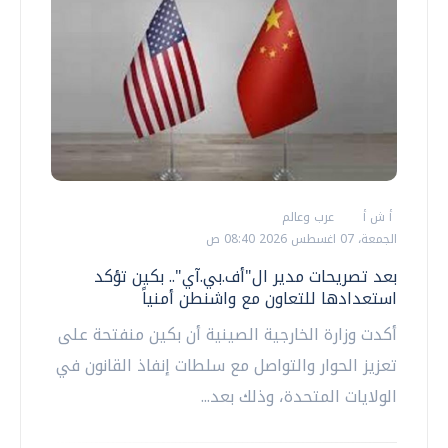
أ ش أ
عرب وعالم
الجمعة، 07 اغسطس 2026 08:40 ص
بعد تصريحات مدير ال"أف.بي.آي".. بكين تؤكد
استعدادها للتعاون مع واشنطن أمنياً
أكدت وزارة الخارجية الصينية أن بكين منفتحة على
تعزيز الحوار والتواصل مع سلطات إنفاذ القانون في
الولايات المتحدة، وذلك بعد...