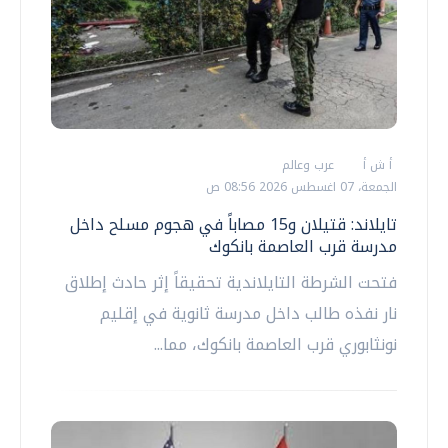
أ ش أ
عرب وعالم
الجمعة، 07 اغسطس 2026 08:56 ص
تايلاند: قتيلان و15 مصاباً في هجوم مسلح داخل
مدرسة قرب العاصمة بانكوك
فتحت الشرطة التايلاندية تحقيقاً إثر حادث إطلاق
نار نفذه طالب داخل مدرسة ثانوية في إقليم
نونثابوري قرب العاصمة بانكوك، مما...