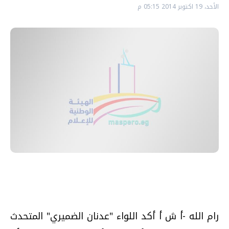
الأحد، 19 اكتوبر 2014 05:15 م
رام الله -أ ش أ أكد اللواء "عدنان الضميري" المتحدث