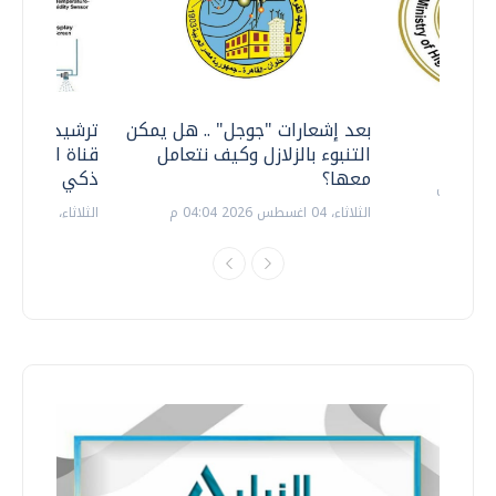
معي ..
بعد إشعارات "جوجل" .. هل يمكن
ترشيدا للمياه
التنبوء بالزلازل وكيف نتعامل
قناة السويس 
معها؟
ذكي بالطاقة
الثلاثاء، 04 اغسطس 2026 04:04 م
الثلاثاء، 14 يوليو 2026 06:11 م