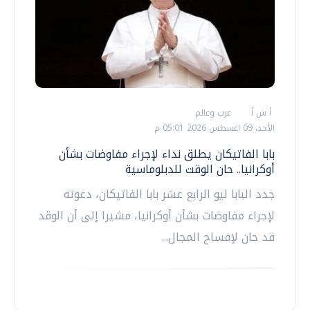
أ ش أ
عرب وعالم
الأحد، 09 اغسطس 2026 05:01 م
بابا الفاتيكان يطلق نداء لإجراء مفاوضات بشأن
أوكرانيا.. حان الوقت للدبلوماسية
جدد البابا ليو الرابع عشر بابا الفاتيكان، دعوته
لإجراء مفاوضات بشأن أوكرانيا، مشيرا إلى أن الوقد
قد حان لإفساح المجال...