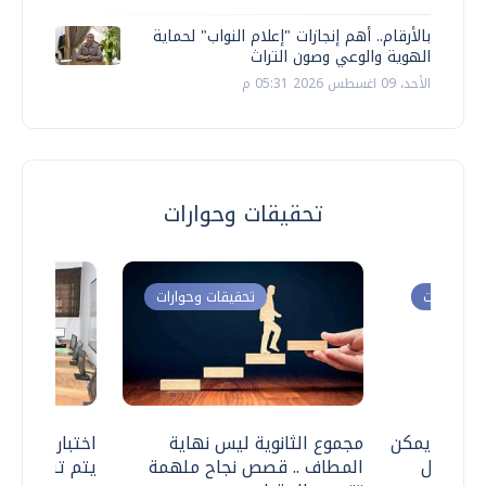
بالأرقام.. أهم إنجازات "إعلام النواب" لحماية
الهوية والوعي وصون التراث
الأحد، 09 اغسطس 2026 05:31 م
تحقيقات وحوارات
ت وحوارات
تحقيقات وحوارات
 .. هل يمكن
مجموع الثانوية ليس نهاية
اختبارات القد
ف نتعامل
المطاف .. قصص نجاح ملهمة
يتم تنظيمها 