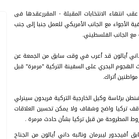
ب انتهاء الانتخابات المقبلة - المقررعقدها فى
ية الأجواء مع الجانب الأمريكي للعمل جنبا إلى جنب
 مع الجانب الفلسطيني.
ق داني أيالون قد أعرب في وقت سابق من الجمعة عن
دث الهجوم البحري على السفينة التركية "مرمرة" قبل
نطن برئاسة وكيل الخارجية التركية فريدون سينرلي
وقف تركيا واضح وشفاف ولا يمكن تحسين العلاقات
روط المطروحة من قبل تركيا بشأن حادث مرمرة .
ابق أفيجدور ليبرمان ونائبه داني أيالون من الجناح