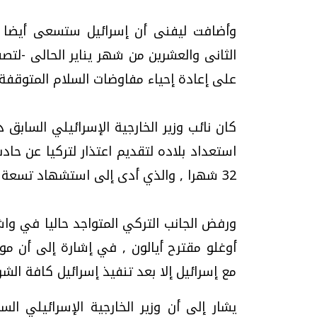
وأضافت ليفنى أن إسرائيل ستسعى أيضا عق
الثانى والعشرين من شهر يناير الحالى -لتصف
على إعادة إحياء مفاوضات السلام المتوقفة
كان نائب وزير الخارجية الإسرائيلي الساب
استعداد بلاده لتقديم اعتذار لتركيا عن حا
32 شهرا , والذي أدى إلى استشهاد تسعة مواطنين أتراك.
ورفض الجانب التركي المتواجد حاليا في واش
أوغلو مقترح أيالون , في إشارة إلى أن م
مع إسرائيل إلا بعد تنفيذ إسرائيل كافة الش
يشار إلى أن وزير الخارجية الإسرائيلي الس