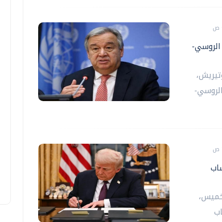
الروسي-
وتيريش،
الروسي-
اب
لخميس،
اب