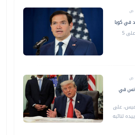
أعلنت الولايات المتحدة فرض عقوبات جديدة على 5
فانس في
خميس، على
يده لنائبه