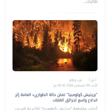
طائرات...
أ ش أ
عرب وعالم
الأحد، 09 اغسطس 2026 05:42 ص
"بريتيش كولومبيا" تعلن حالة الطواريء العامة إثر
اندلاع واسع لحرائق الغابات
أعلنت مقاطعة "بريتيش كولومبيا" الكندية السبت