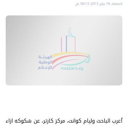
الجمعة، 18 يناير 2013 06:13 ص
أعرب الباحث وليام كوانت، مركز كارتر، عن شكوكه ازاء