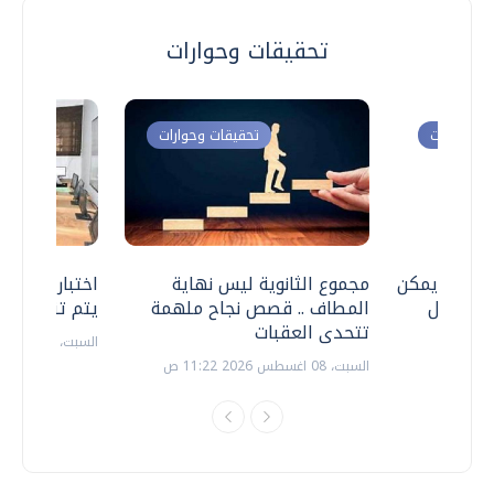
تحقيقات وحوارات
ت وحوارات
تحقيقات وحوارات
 .. هل يمكن
مجموع الثانوية ليس نهاية
اختبارات القد
ف نتعامل
المطاف .. قصص نجاح ملهمة
يتم تنظيمها 
تتحدى العقبات
السبت، 18 يوليو 2026 09:22 ص
السبت، 08 اغسطس 2026 11:22 ص