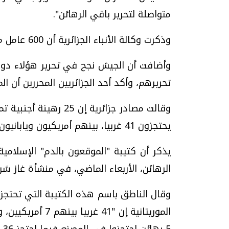
متواصلة لتحرير باقي الرهائن".
وذكرت وكالة الأنباء الجزائرية أن 600 عامل من الجنسية الجزائرية تم تحريرهم مساء الخميس.
وأضافت أن الجيش نجح في تحرير هؤلاء دون
تحريرهم، وأكد أحد الجزائريين المحررين أن 
يحتجزون 41 غربيا، بينهم أمريكيون ويابانيون وأوروبيون من جنسيات مختلفة.
يذكر أن كتيبة "الموقعون بالدم" الإسلامية 
الرهائن، الأربعاء الماضي، في منشأة غاز شرق
وقال الناطق باسم هذه الكتيبة التي تحتجز 
الموريتانية إن "1
5 رهائن احتجزوا في المصنع فيما احتجز 36 في المجمع السكني.