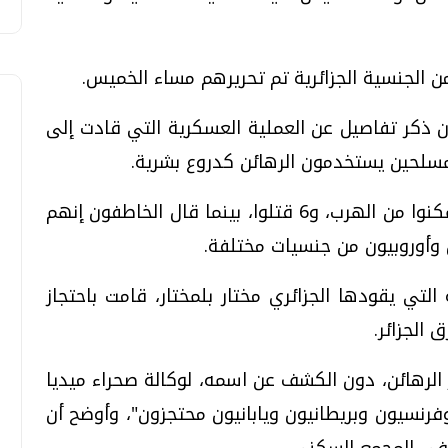
 ذكر تفاصيل عن العملية العسكرية التي قادت إلى
المسلحين يستخدمون الرهائن كدروع بشرية.
وقالت مصادر جزائرية إن 25 رهينة أجنبية تمكنوا من الهرب، و6 قتلوا، بينما قال الخاطفون إنهم
التي يقودها الجزائري مختار بلمختار، قامت باحتجاز
 الجزائر.
الرهائن، دون الكشف عن اسمه، لوكالة صحراء ميديا
4 غربيا بينهم 7 أمريكيين، وفرنسيون وبريطانيون ويابانيون محتجزون"، وأوضح أن