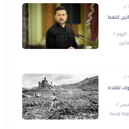
تين للنفط
اليوم /
اتين
دعوات للقادة
ميس /،
نووية وسط