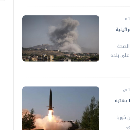
رة اسرائيلية
 الصحة
 على بلدة
ا يشتبه
 كوريا
.