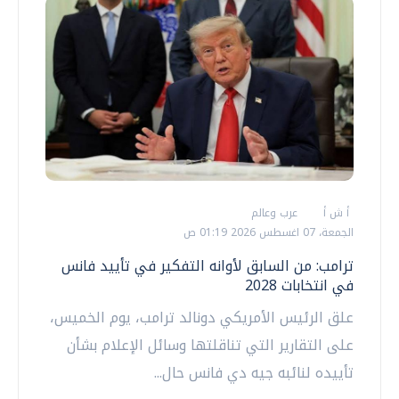
أ ش أ
عرب وعالم
الجمعة، 07 اغسطس 2026 01:19 ص
ترامب: من السابق لأوانه التفكير في تأييد فانس
في انتخابات 2028
علق الرئيس الأمريكي دونالد ترامب، يوم الخميس،
على التقارير التي تناقلتها وسائل الإعلام بشأن
تأييده لنائبه جيه دي فانس حال...