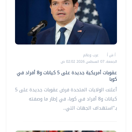
أ ش أ
عرب وعالم
الجمعة، 07 اغسطس 2026 02:02 ص
عقوبات أمريكية جديدة على 5 كيانات و8 أفراد في
كوبا
أعلنت الولايات المتحدة فرض عقوبات جديدة على 5
كيانات و8 أفراد في كوبا، في إطار ما وصفته
بـ"استهداف الجهات التي...