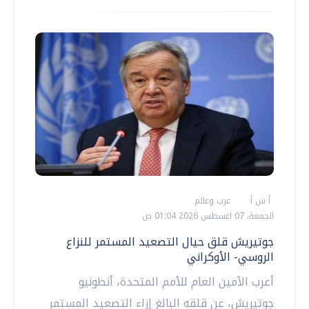
أ ش أ
عرب وعالم
الجمعة، 07 اغسطس 2026 01:04 ص
جوتيريش قلق حيال التصعيد المستمر للنزاع
الروسي- الأوكراني
أعرب الأمين العام للأمم المتحدة، أنطونيو
جوتيريش، عن قلقه البالغ إزاء التصعيد المستمر