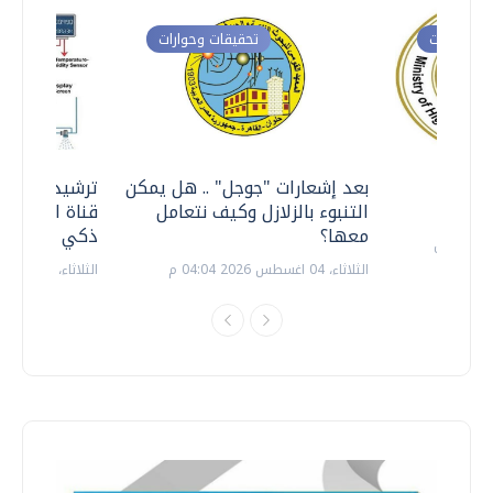
ت وحوارات
تحقيقات وحوارات
معي ..
بعد إشعارات "جوجل" .. هل يمكن
ترشيدا للمياه
التنبوء بالزلازل وكيف نتعامل
قناة السويس 
معها؟
ذكي بالطاقة
الثلاثاء، 04 اغسطس 2026 04:04 م
الثلاثاء، 14 يوليو 2026 06:11 م