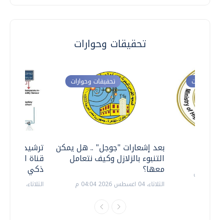
تحقيقات وحوارات
ت وحوارات
تحقيقات وحوارات
معي ..
بعد إشعارات "جوجل" .. هل يمكن
ترشيدا للمياه
التنبوء بالزلازل وكيف نتعامل
قناة السويس 
معها؟
ذكي بالطاقة
الثلاثاء، 04 اغسطس 2026 04:04 م
الثلاثاء، 14 يوليو 2026 06:11 م