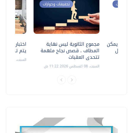
ت وحوارات
تحقيقات وحوارات
 .. هل يمكن
مجموع الثانوية ليس نهاية
اختبارات القد
ف نتعامل
المطاف .. قصص نجاح ملهمة
يتم تنظيمها 
تتحدى العقبات
السبت، 18 يوليو 2026 09:22 ص
السبت، 08 اغسطس 2026 11:22 ص