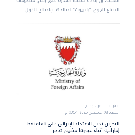
السبت، إن بلاده تمتلك القدرة على إنتاج منظومات
الدفاع الجوي "باتريوت" لصالحها ولصالح الدول...
أ ش أ
عرب وعالم
السبت، 08 اغسطس 2026 03:51 م
البحرين تدين الاعتداء الإيراني على ناقلة نفط
إماراتية أثناء عبورها مضيق هرمز