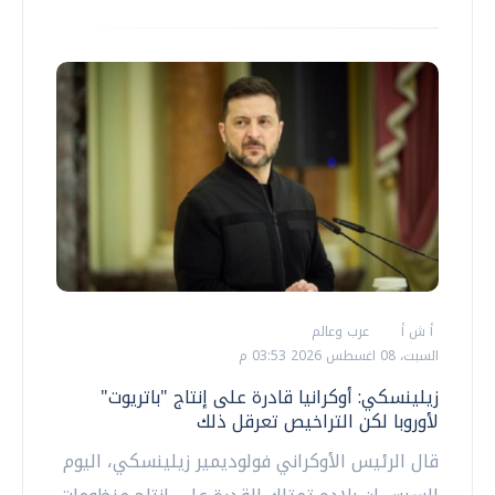
أ ش أ
عرب وعالم
السبت، 08 اغسطس 2026 03:53 م
زيلينسكي: أوكرانيا قادرة على إنتاج "باتريوت"
لأوروبا لكن التراخيص تعرقل ذلك
قال الرئيس الأوكراني فولوديمير زيلينسكي، اليوم