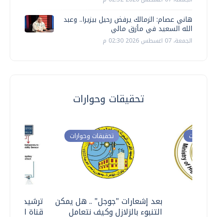
هاني عصام: الزمالك يرفض رحيل بيزيرا.. وعبد
الله السعيد في مأزق مالي
الجمعة، 07 اغسطس 2026 02:30 م
تحقيقات وحوارات
ت وحوارات
تحقيقات وحوارات
معي ..
بعد إشعارات "جوجل" .. هل يمكن
ترشيدا للمياه
التنبوء بالزلازل وكيف نتعامل
قناة السويس 