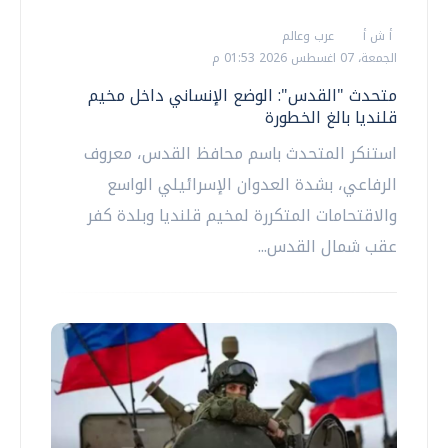
أ ش أ
عرب وعالم
الجمعة، 07 اغسطس 2026 01:53 م
متحدث "القدس": الوضع الإنساني داخل مخيم
قلنديا بالغ الخطورة
استنكر المتحدث باسم محافظ القدس، معروف
الرفاعي، بشدة العدوان الإسرائيلي الواسع
والاقتحامات المتكررة لمخيم قلنديا وبلدة كفر
عقب شمال القدس...