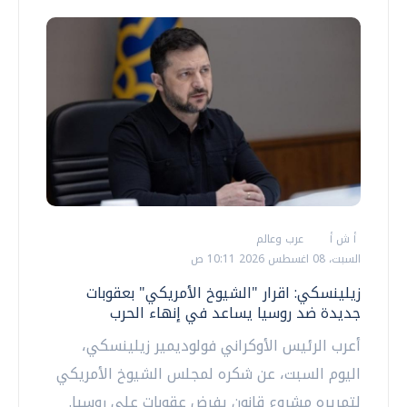
أ ش أ
عرب وعالم
السبت، 08 اغسطس 2026 10:11 ص
زيلينسكي: اقرار "الشيوخ الأمريكي" بعقوبات
جديدة ضد روسيا يساعد في إنهاء الحرب
أعرب الرئيس الأوكراني فولوديمير زيلينسكي،
اليوم السبت، عن شكره لمجلس الشيوخ الأمريكي
لتمريره مشروع قانون يفرض عقوبات على روسيا.