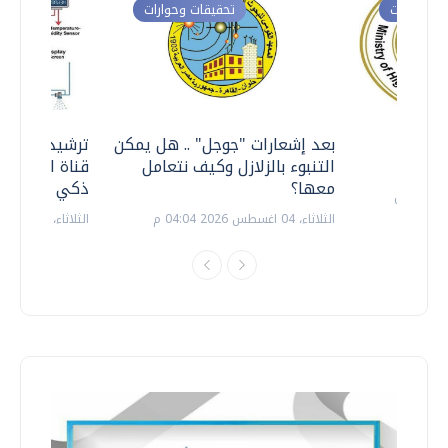
ت وحوارات
تحقيقات وحوارات
معي ..
بعد إشعارات "جوجل" .. هل يمكن
ترشيدا للمياه
التنبوء بالزلازل وكيف نتعامل
قناة السويس 
معها؟
ذكي بالطاقة
الثلاثاء، 04 اغسطس 2026 04:04 م
الثلاثاء، 14 يوليو 2026 06:11 م