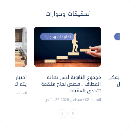
تحقيقات وحوارات
ت وحوارات
تحقيقات وحوارات
 .. هل يمكن
مجموع الثانوية ليس نهاية
اختبارات القد
ف نتعامل
المطاف .. قصص نجاح ملهمة
يتم تنظيمها 
تتحدى العقبات
السبت، 18 يوليو 2026 09:22 ص
السبت، 08 اغسطس 2026 11:22 ص