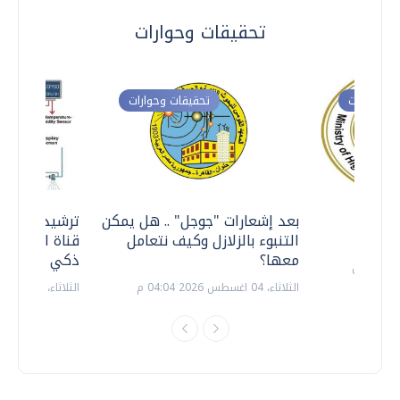
تحقيقات وحوارات
ت وحوارات
تحقيقات وحوارات
معي ..
بعد إشعارات "جوجل" .. هل يمكن
ترشيدا للمياه
التنبوء بالزلازل وكيف نتعامل
قناة السويس 
معها؟
ذكي بالطاقة
الثلاثاء، 04 اغسطس 2026 04:04 م
الثلاثاء، 14 يوليو 2026 06:11 م