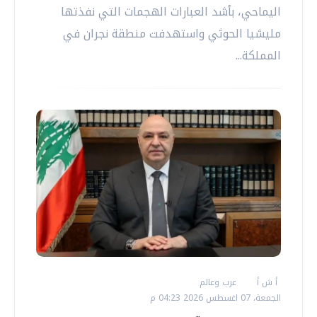
اليماحي، بأشد العبارات الهجمات التي نفذتها
مليشيا الحوثي واستهدفت منطقة نجران في
المملكة...
أ ش أ
عرب وعالم
الجمعة، 07 اغسطس 2026 04:23 م