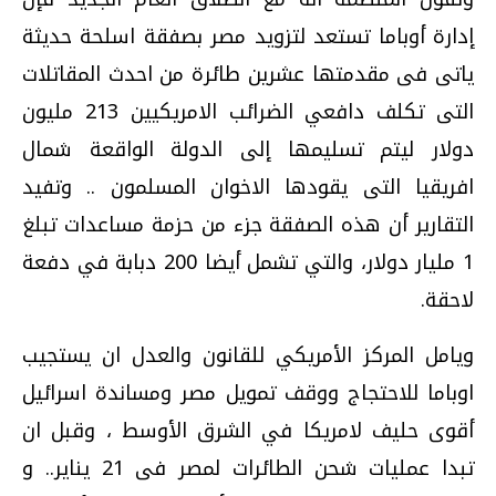
إدارة أوباما تستعد لتزويد مصر بصفقة اسلحة حديثة
ياتى فى مقدمتها عشرين طائرة من احدث المقاتلات
التى تكلف دافعي الضرائب الامريكيين 213 مليون
دولار ليتم تسليمها إلى الدولة الواقعة شمال
افريقيا التى يقودها الاخوان المسلمون .. وتفيد
التقارير أن هذه الصفقة جزء من حزمة مساعدات تبلغ
1 مليار دولار، والتي تشمل أيضا 200 دبابة في دفعة
لاحقة.
ويامل المركز الأمريكي للقانون والعدل ان يستجيب
اوباما للاحتجاج ووقف تمويل مصر ومساندة اسرائيل
أقوى حليف لامريكا في الشرق الأوسط ، وقبل ان
تبدا عمليات شحن الطائرات لمصر فى 21 يناير.. و