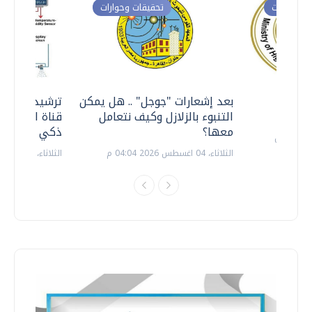
ت وحوارات
تحقيقات وحوارات
معي ..
بعد إشعارات "جوجل" .. هل يمكن
ترشيدا للمياه
التنبوء بالزلازل وكيف نتعامل
قناة السويس 
معها؟
ذكي بالطاقة
الثلاثاء، 04 اغسطس 2026 04:04 م
الثلاثاء، 14 يوليو 2026 06:11 م