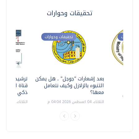
تحقيقات وحوارات
ت وحوارات
تحقيقات وحوارات
معي ..
بعد إشعارات "جوجل" .. هل يمكن
ترشيدا للمياه
التنبوء بالزلازل وكيف نتعامل
قناة السويس 
معها؟
ذكي بالطاقة
الثلاثاء، 04 اغسطس 2026 04:04 م
الثلاثاء، 14 يوليو 2026 06:11 م