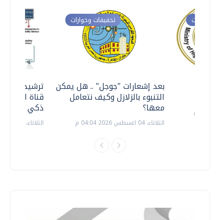
ت وحوارات
تحقيقات وحوارات
معي ..
بعد إشعارات "جوجل" .. هل يمكن
ترشيدا للمياه
التنبوء بالزلازل وكيف نتعامل
قناة السويس 
معها؟
ذكي بالطاقة
الثلاثاء، 04 اغسطس 2026 04:04 م
الثلاثاء، 14 يوليو 2026 06:11 م