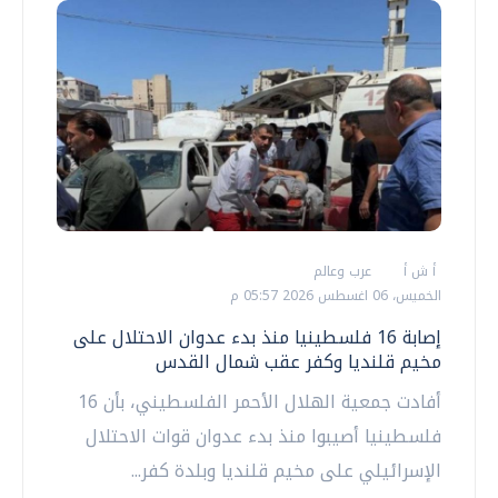
أ ش أ
عرب وعالم
الخميس، 06 اغسطس 2026 05:57 م
إصابة 16 فلسطينيا منذ بدء عدوان الاحتلال على
مخيم قلنديا وكفر عقب شمال القدس
أفادت جمعية الهلال الأحمر الفلسطيني، بأن 16
فلسطينيا أصيبوا منذ بدء عدوان قوات الاحتلال
الإسرائيلي على مخيم قلنديا وبلدة كفر...