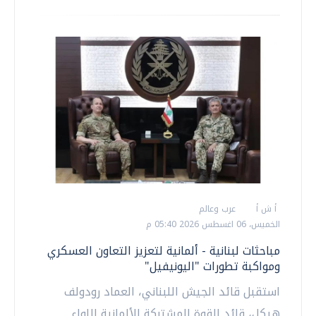
أ ش أ
عرب وعالم
الخميس، 06 اغسطس 2026 05:40 م
مباحثات لبنانية - ألمانية لتعزيز التعاون العسكري
ومواكبة تطورات "اليونيفيل"
استقبل قائد الجيش اللبناني، العماد رودولف
هيكل، قائد القوة المشتركة الألمانية اللواء