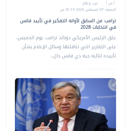
أ ش أ
عرب وعالم
الجمعة، 07 اغسطس 2026 01:19 ص
ترامب: من السابق لأوانه التفكير في تأييد فانس
في انتخابات 2028
علق الرئيس الأمريكي دونالد ترامب، يوم الخميس،
على التقارير التي تناقلتها وسائل الإعلام بشأن
تأييده لنائبه جيه دي فانس حال...