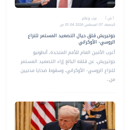
أ ش أ
عرب وعالم
الجمعة، 07 اغسطس 2026 01:04 ص
جوتيريش قلق حيال التصعيد المستمر للنزاع
الروسي- الأوكراني
أعرب الأمين العام للأمم المتحدة، أنطونيو
جوتيريش، عن قلقه البالغ إزاء التصعيد المستمر
للنزاع الروسي- الأوكراني، وسقوط ضحايا مدنيين
من...