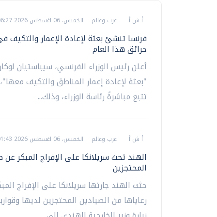
أ ش أ
عرب وعالم
الخميس، 06 اغسطس 2026 06:27 ص
فرنسا تنشئ بعثة لإعادة الإعمار والتكيف ف
حرائق هذا العام
أعلن رئيس الوزراء الفرنسي، سيباستيان لوكارن
"بعثة لإعادة إعمار المناطق والتكيف معها"،
تتبع مباشرةً رئاسة الوزراء، وذلك...
أ ش أ
عرب وعالم
الخميس، 06 اغسطس 2026 01:43 ص
الهند تحث سريلانكا على الإفراج المبكر عن ص
المحتجزين
حثت الهند جارتها سريلانكا على الإفراج المب
رعاياها من الصيادين المحتجزين لديها وقوارب
زيارة وزير الخارجية الهندي إلى...