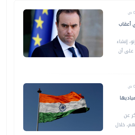
ي أعقاب
و، إنشاء
 على أن
ياديها
كر عن
هم، خلال