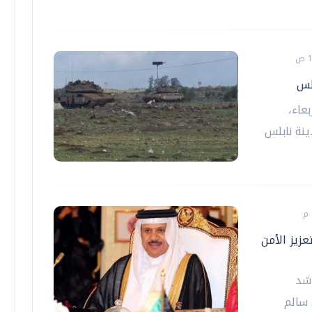
لس
عاء،
ينة نابلس
عزيز الأمن
اشد
 سالم