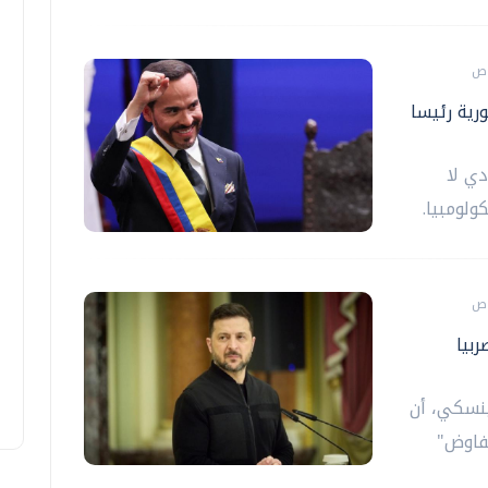
ورية رئيسا
دي لا
ولومبيا.
ربيا
ينسكي، أن
فاوض"