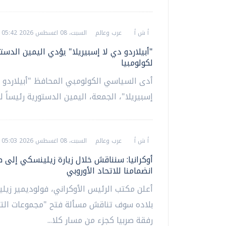
أ ش أ
عرب وعالم
السبت، 08 اغسطس 2026 05:42 ص
"أبيلاردو دي لا إسبيريلا" يؤدي اليمين الدست
لكولومبيا
أدى السياسي الكولومبي المحافظ "أبيلاردو 
إسبيريلا"، الجمعة، اليمين الدستورية رئيساً لك
أ ش أ
عرب وعالم
السبت، 08 اغسطس 2026 05:03 ص
أوكرانيا: سنناقش خلال زيارة زيلينسكي إلى ص
انضمامنا للاتحاد الأوروبي
أعلن مكتب الرئيس الأوكراني، فولوديمير زيل
بلاده سوف تناقش مسألة فتح "مجموعات الت
رفقة صربيا كجزء من مسار كلا...