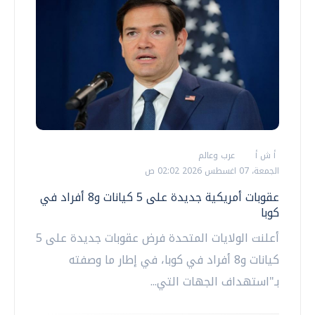
أ ش أ
عرب وعالم
الجمعة، 07 اغسطس 2026 02:02 ص
عقوبات أمريكية جديدة على 5 كيانات و8 أفراد في
كوبا
أعلنت الولايات المتحدة فرض عقوبات جديدة على 5
كيانات و8 أفراد في كوبا، في إطار ما وصفته
بـ"استهداف الجهات التي...