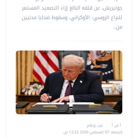
جوتيريش، عن قلقه البالغ إزاء التصعيد المستمر
للنزاع الروسي- الأوكراني، وسقوط ضحايا مدنيين
من...
أ ش أ
عرب وعالم
الجمعة، 07 اغسطس 2026 12:22 ص