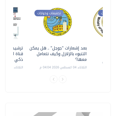
ت وحوارات
تحقيقات وحوارات
معي ..
بعد إشعارات "جوجل" .. هل يمكن
ترشيدا للمياه
التنبوء بالزلازل وكيف نتعامل
قناة السويس 
معها؟
ذكي بالطاقة
الثلاثاء، 04 اغسطس 2026 04:04 م
الثلاثاء، 14 يوليو 2026 06:11 م