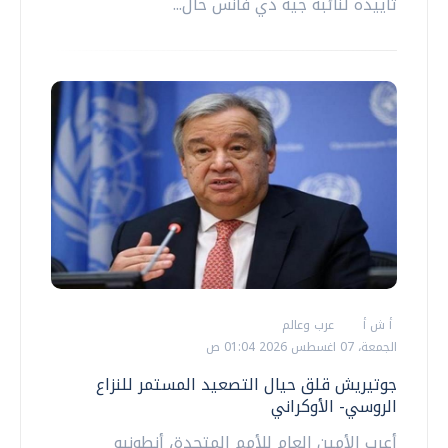
تأييده لنائبه جيه دي فانس حال...
أ ش أ
عرب وعالم
الجمعة، 07 اغسطس 2026 01:04 ص
جوتيريش قلق حيال التصعيد المستمر للنزاع
الروسي- الأوكراني
أعرب الأمين العام للأمم المتحدة، أنطونيو