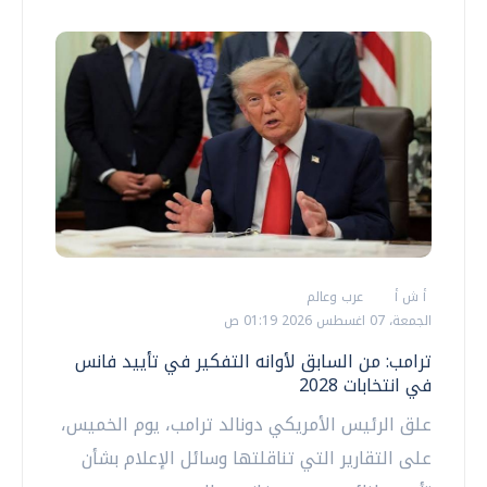
أ ش أ
عرب وعالم
الجمعة، 07 اغسطس 2026 01:19 ص
ترامب: من السابق لأوانه التفكير في تأييد فانس
في انتخابات 2028
علق الرئيس الأمريكي دونالد ترامب، يوم الخميس،
على التقارير التي تناقلتها وسائل الإعلام بشأن