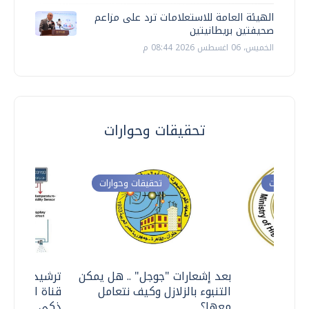
الهيئة العامة للاستعلامات ترد على مزاعم
صحيفتين بريطانيتين
الخميس، 06 اغسطس 2026 08:44 م
تحقيقات وحوارات
ت وحوارات
تحقيقات وحوارات
معي ..
بعد إشعارات "جوجل" .. هل يمكن
ترشيدا للمياه
التنبوء بالزلازل وكيف نتعامل
قناة السويس 
معها؟
ذكي بالطاقة