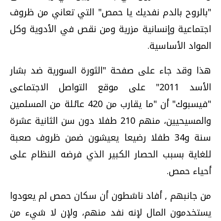
"بالروح بالدم نفديك يا حمص" التي تعاني من ظروف
اجتماعية وإنسانية مزرية ومن نقص في الأدوية وكل
المواد الأساسية.
هذا وقد جاء على صفحة "الثورة السورية ضد بشار
الأسد 2011" على موقع التواصل الاجتماعى
"فيسبوك" أن "ما يقارب من 420 عائلة من المسلمين
والمسيحيين، منهم 210 طفلا دون سن الثانية عشرة
سنة و34 طفلا رضيعا يعيشون ضمن ظروف صعبة
للغاية بسبب الحصار الكبير الذي فرضه النظام على
أحياء حمص.
من جانبهم , أفاد ناشطون أن سكان حمص لم يعودوا
يستخدمون المال لإنه نفد منهم، ولإن لا شيء من