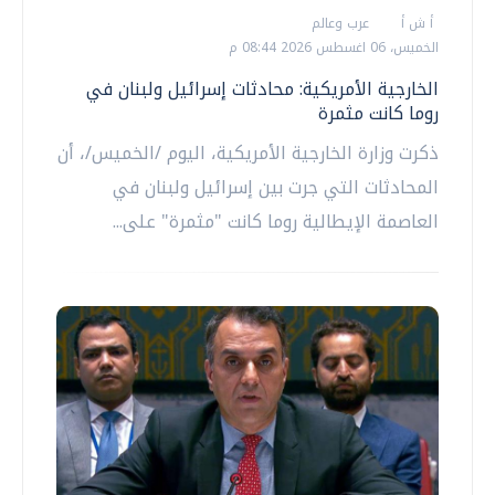
أ ش أ
عرب وعالم
الخميس، 06 اغسطس 2026 08:44 م
الخارجية الأمريكية: محادثات إسرائيل ولبنان في
روما كانت مثمرة
ذكرت وزارة الخارجية الأمريكية، اليوم /الخميس/، أن
المحادثات التي جرت بين إسرائيل ولبنان في
العاصمة الإيطالية روما كانت "مثمرة" على...