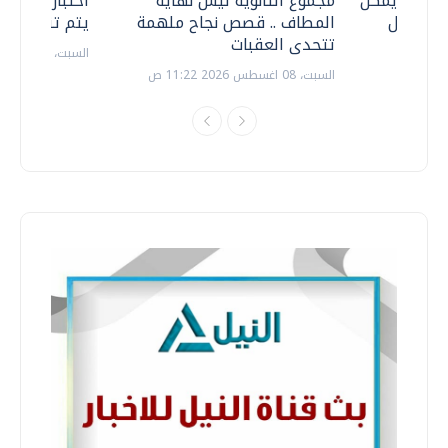
 .. هل يمكن
مجموع الثانوية ليس نهاية
اختبارات القد
ف نتعامل
المطاف .. قصص نجاح ملهمة
يتم تنظيمها 
تتحدى العقبات
السبت، 18 يوليو 2026 09:22 ص
السبت، 08 اغسطس 2026 11:22 ص