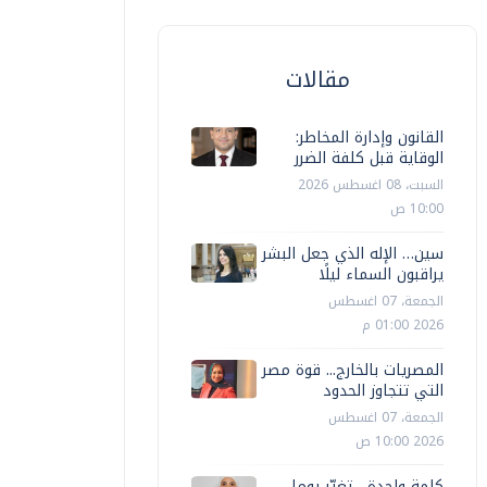
مقالات
القانون وإدارة المخاطر:
الوقاية قبل كلفة الضرر
السبت، 08 اغسطس 2026
10:00 ص
سين… الإله الذي جعل البشر
يراقبون السماء ليلًا
الجمعة، 07 اغسطس
2026 01:00 م
المصريات بالخارج... قوة مصر
التي تتجاوز الحدود
الجمعة، 07 اغسطس
2026 10:00 ص
كلمة واحدة... تغيّر يوما