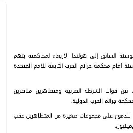
تحقيقات وحوارات
تحقيقات وحوارات
سنة السابق إلى هولندا الأربعاء لمحاكمته بتهم
وسنة أمام محكمة جرائم الحرب التابعة للأمم المتحدة
بين قوات الشرطة الصربية ومتظاهرين مناصرين
معي .. تساؤلات
بعد إشعارات "جوجل" .. هل يمكن التنبوء
بالزلازل وكيف نتعامل معها؟
حكمة جرائم الحرب الدولية.
الثلاثاء، 04 اغسطس 2026 04:04 م
 للدموع على مجموعات صغيرة من المتظاهرين عقب
ينيون.