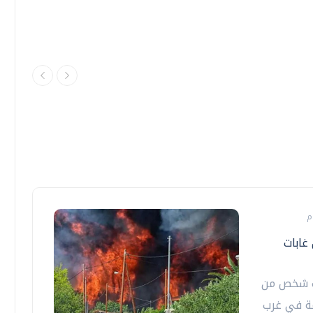
يق غابات
لكندية إجلاء أكثر من 20 ألف شخص من
عة في غرب