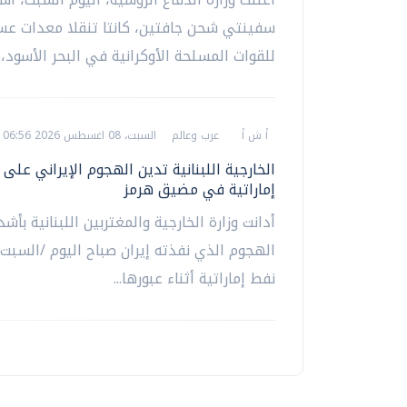
سفينتي شحن جافتين، كانتا تنقلا معدات عس
للقوات المسلحة الأوكرانية في البحر الأسود،..
أ ش أ
عرب وعالم
السبت، 08 اغسطس 2026 06:56 م
الخارجية اللبنانية تدين الهجوم الإيراني على 
إماراتية في مضيق هرمز
أدانت وزارة الخارجية والمغتربين اللبنانية بأشد
الهجوم الذي نفذته إيران صباح اليوم /السبت/
نفط إماراتية أثناء عبورها...