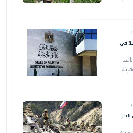
ية في
بأشد
لشركة
لبحر
ستهداف