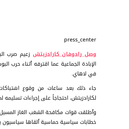
تحقيقات وحوارات
press_center
وصل رادوفان كارادزيتش
زعيم صرب البو
الإبادة الجماعية عما اقترفه أثناء حرب الب
في لاهاي.
جاء ذلك بعد ساعات من وقوع اشتباكات 
يف
فيديو.. الإعلام الرقمي.. تقنيات واعدة
دليلك للتنسيق الجا
وتحديات هائلة
وإجابات
لكارادزيتش، احتجاجاً على إجراءات تسليمه لم
الخميس، 30 يوليو 2026 01:09 م
السبت، 01 اغسطس 2026 10:25 ص
وأطلقت قوات مكافحة الشغب الغاز المسيل
خطابات سياسية حماسية ألقاها سياسيون يم