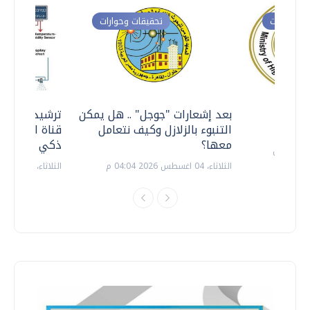
ت وحوارات
تحقيقات وحوارات
معي ..
بعد إشعارات "جوجل" .. هل يمكن
ترشيدا للمياه
التنبوء بالزلازل وكيف نتعامل
قناة السويس 
معها؟
ذكي بالطاقة
الثلاثاء، 04 اغسطس 2026 04:04 م
الثلاثاء، 14 يوليو 2026 06:11 م