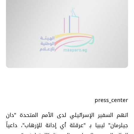
press_center
اتهم السفير الإسرائيلي لدى الأمم المتحدة "دان
جيلرمان" ليبيا بـ "عرقلة أي إدانة للإرهاب"، داعياً