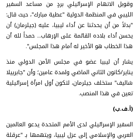
وقوبل الاتهام الإسرائيلي بردٍ من مساعد السفير
الليبي في المنظمة الدولية "عطية مبارك"، حيث قال:
"بدلاً من أن يحدثنا عن أداء ليبيا، عليه (جيلرمان) أن
يحسن أداء بلاده القائمة على الإرهاب... حمداً لله أن
هذا الخطاب هو الأخير له أمام هذا المجلس".
يشار أن ليبيا عضو في مجلس الأمن الدولي منذ
يناير/كانون الثاني الماضي ولمدة عامين؛ وأن "جابرييلا
شاليف" ستخلف جيلرمان، لتكون أول امرأة إسرائيلية
تعين في هذا المنصب.
(أ.ف.ب)
السفير الإسرائيلي لدى الأمم المتحدة يدعو العالمين
العربي والإسلامي إلى عزل ليبيا، ويتهمها بـ "عرقلة