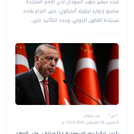
شدد سفير جنوب السودان لدى الأمم المتحدة
سابينو إدوارد نياويلا أمايكوي، على التزام بلاده
بسيادة القانون الدولي، وجدد التأكيد على...
أ ش أ
عرب وعالم
الخميس، 06 اغسطس 2026 10:34 م
رئيس تركيا يزور السعودية غدًا ويلتقي ولي العهد