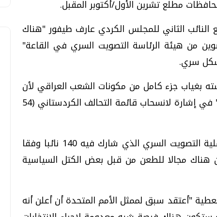
حافظات مطلع تشرين الأول/أكتوبر المقبل.
النائب الثاني للمجلس الكردي عارف طيفور "هناك
ين من هيئة الرئاسة التصويت السري في القاعة"
شكل سري.
ته بغياب جزء كامل من مكونات الشعب العراقي لأن
ذلك يضر بالقانون ويسمم الأجواء السياسية" في إشارة لانسحاب قائمة التحالف الكردستاني (54
ورغم تأييد غالبية الأصوات للقانون خلال عملية التصويت السري الذي شارك فيه 140 نائبا وفقا
 هناك مجالا للطعن من قبل بعض الكتل السياسية
العطية "أعتقد سبق لممثل الأمم المتحدة أن أعلن أنه
 ستكون هناك فرصة شبه معدومة لإجراء الانتخابات