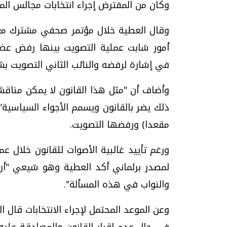
وكان من المفترض إجراء انتخابات مجالس الم
وقال العطية خلال مؤتمر صحفي مشترك مع 
أمور شابت عملية التصويت بينها رفض عضو
في إشارة لرفضه والنائب الثاني التصويت ب
وأضاف أن "مثل هذا القانون لا يمكن مناقش
مقعدا) ورفضها التصويت.
لمصدر برلماني أكد العطية وهو شيعي "أن
والنواب في هذه المسألة".
وعن الموعد المحتمل لإجراء الانتخابات قال 
في حال عدم إقرار القانون والمصادقة عليه