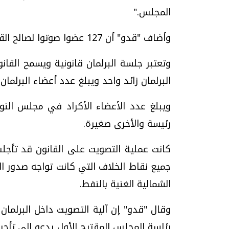
المجلس."
وأضاف "قدو" أن 127 عضوا صوتوا لصالح القانون من مجموع 140 عضوا حضروا الجلسة."
وتعتبر جلسة البرلمان قانونية ويسمح القا
البرلمان زائد واحد ويبلغ عدد أعضاء البرلمان 275 عضوا.
رئيسة والأخرى صغيرة.
كانت عملية التصويت على القانون قد تأ
جميع نقاط الخلاف التي كانت تواجه صدور ال
الشمالية الغنية بالنفط.
وقال "قدو" إن آلية التصويت داخل البرلما
رئاسة المجلس المقترح الأول يدعو إلى تأجي