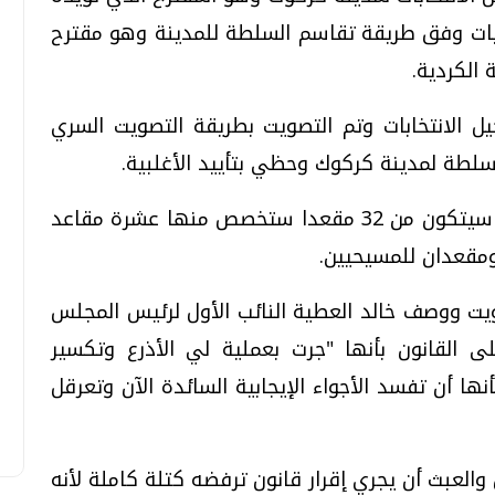
نتخابات وفق طريقة تقاسم السلطة للمدينة وهو مقترح
 الكردية.
 الانتخابات وتم التصويت بطريقة التصويت السري
سلطة لمدينة كركوك وحظي بتأييد الأغلبية.
ووفق القانون فإن مجلس محافظة كركوك سيتكون من 32 مقعدا ستخصص منها عشرة مقاعد
 ومقعدان للمسيحيين.
يت ووصف خالد العطية النائب الأول لرئيس المجلس
القانون بأنها "جرت بعملية لي الأذرع وتكسير
 أن تفسد الأجواء الإيجابية السائدة الآن وتعرقل
والعبث أن يجري إقرار قانون ترفضه كتلة كاملة لأنه