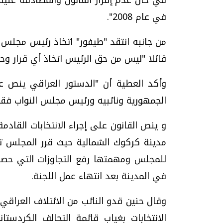
في عام 2008".
من جانبه انتقد "طيفور" اتخاذ رئيس مجلس 
قائلا "ليس من حق الرئيس اتخاذ أي قرار وحد
وأكد العطية أن "الدستور العراقي ينص 
الجمهورية ونائبيه ورئيس مجلس النواب فق
و ينص القانون على إجراء الانتخابات القا
مدينة كركوك الشمالية حيث قرر المجلس ت
للمجلس ومهمتها رفع التجاوزات التي حصلت
في المدينة بعد انتهاء عمل اللجنة.
وقال حنين قدو النائب من الائتلاف العراق
الانتخابات بغياب قائمة التحالف الكردس