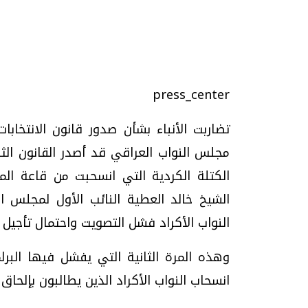
تحقيقات وحوارات
press_center
تضاربت الأنباء بشأن صدور قانون الانتخابا
مجلس النواب العراقي قد أصدر القانون الثل
الكتلة الكردية التي انسحبت من قاعة ا
الشيخ خالد العطية النائب الأول لمجلس 
موجات الطقس الساخنة.. لماذا تحدث وكيف
فيديو.. الإعلام الر
نواجهها؟
وتحديات هائلة
النواب الأكراد فشل التصويت واحتمال تأجيل إج
الخميس، 23 يوليو 2026 05:18 م
الخميس، 30 يوليو 2026 01:09 م
وهذه المرة الثانية التي يفشل فيها البر
انسحاب النواب الأكراد الذين يطالبون بإلحا