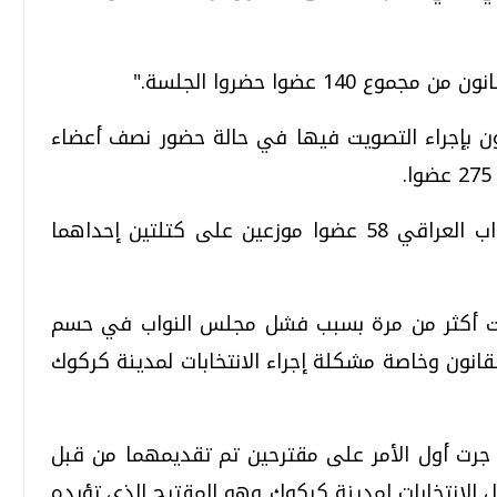
نون بإجراء التصويت فيها في حالة حضور نصف أعضاء
ويبلغ عدد الأعضاء الأكراد في مجلس النواب العراقي 58 عضوا موزعين على كتلتين إحداهما
جلت أكثر من مرة بسبب فشل مجلس النواب في حسم
قانون وخاصة مشكلة إجراء الانتخابات لمدينة كركوك
ن جرت أول الأمر على مقترحين تم تقديمهما من قبل
ل الانتخابات لمدينة كركوك وهو المقترح الذي تؤيده