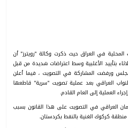
تحقيقات وحوارات
تحقيقات وحوارات
ت المحلية في العراق حيث ذكرت وكالة "رويترز" أن
اثاء بتأييد الأغلبية وسط اعتراضات شديدة من قبل
لمجلس ورفضت المشاركة في التصويت ، فيما أعلن
النواب العراقي بعد عملية تصويت "سرية" قاطعها
قمي.. تقنيات واعدة
دليلك للتنسيق الجامعي .. تساؤلات
وإجابات
راء العملية إلى العام القادم.
السبت، 01 اغسطس 2026 10:25 ص
لمان العراقي في التصويت على هذا القانون بسبب
ق منطقة كركوك الغنية بالنفط بكردستان.