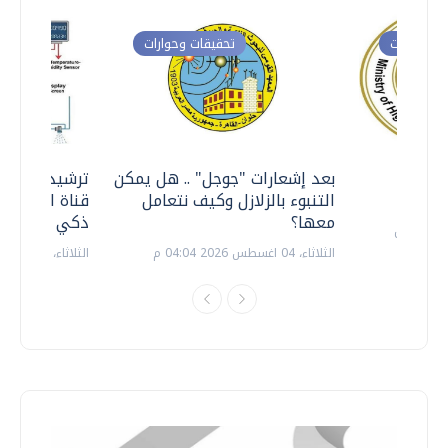
ت وحوارات
تحقيقات وحوارات
معي ..
بعد إشعارات "جوجل" .. هل يمكن
ترشيدا للمياه
التنبوء بالزلازل وكيف نتعامل
قناة السويس 
معها؟
ذكي بالطاقة
الثلاثاء، 04 اغسطس 2026 04:04 م
الثلاثاء، 14 يوليو 2026 06:11 م