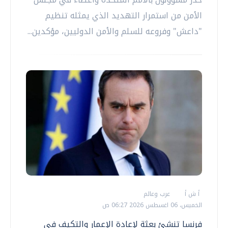
الأمن من استمرار التهديد الذي يمثله تنظيم
"داعش" وفروعه للسلم والأمن الدوليين، مؤكدين...
أ ش أ
عرب وعالم
الخميس، 06 اغسطس 2026 06:27 ص
فرنسا تنشئ بعثة لإعادة الإعمار والتكيف في