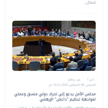
شمال...
أ ش أ
عرب وعالم
الخميس، 06 اغسطس 2026 10:22 ص
مجلس الأمن يدعو إلى تحرك دولي منسق وعملي
لمواجهة تنظيم "داعش" الإرهابي
حذر مسؤولون بالأمم المتحدة وأعضاء في مجلس