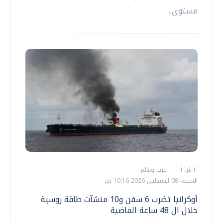
مستوى...
أ ش أ
عرب وعالم
السبت، 08 اغسطس 2026 10:16 ص
أوكرانيا تضرب 6 سفن و10 منشآت طاقة روسية
خلال ال 48 ساعة الماضية