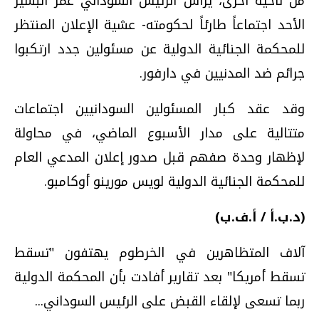
من ناحية أخرى، يرأس الرئيس السوداني عمر البشير
الأحد اجتماعاً طارئاً لحكومته- عشية الإعلان المنتظر
للمحكمة الجنائية الدولية عن مسئولين جدد ارتكبوا
جرائم ضد المدنيين في دارفور.
وقد عقد كبار المسئولين السودانيين اجتماعات
متتالية على مدار الأسبوع الماضي، في محاولة
لإظهار وحدة صفهم قبل صدور إعلان المدعي العام
للمحكمة الجنائية الدولية لويس مورينو أوكامبو.
(د.ب.أ / أ.ف.ب)
آلاف المتظاهرين في الخرطوم يهتفون "تسقط
تسقط أمريكا" بعد تقارير أفادت بأن المحكمة الدولية
ربما تسعى لإلقاء القبض على الرئيس السوداني...