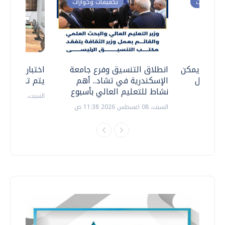
ت وحوارات
تحقيقات وحوارات
 .. هل يمكن
انطلاق التنسيق وفرع جامعة
اختبارات القد
ف نتعامل
الإسكندرية في تشاد.. أهم
يتم تنظيمها 
نشاط للتعليم العالي بأسبوع
السبت، 18 يوليو 2026 09:22 ص
السبت، 08 اغسطس 2026 11:38 ص